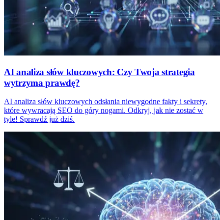
AI analiza słów kluczowych: Czy Twoja strategia
wytrzyma prawdę?
AI analiza słów kluczowych odsłania niewygodne fakty i sekrety,
które wywracają SEO do góry nogami. Odkryj, jak nie zostać w
tyle! Sprawdź już dziś.