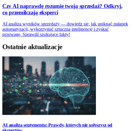
Czy AI naprawdę rozumie twoją sprzedaż? Odkryj,
co przemilczają eksperci
AI analiza wyników sprzedaży — dowiedz się, jak uniknąć pułapek
automatyzacji, wykorzystać sztuczną inteligencję i zyskać
przewagę. Sprawdź szokujące fakty!
Ostatnie aktualizacje
AI analiza sentymentu: Prawdy, których nie usłyszysz od
ekspertów