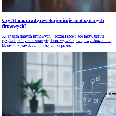
Czy AI naprawdę rewolucjonizuje analizę danych
firmowych?
AI analiza danych firmowych – poznaj szokujące fakty, ukryte
ryzyka i praktyczne strategie, które wywrócą twoje wyobrażenie o
biznesie. Sprawdź, zanim będzie za późno!