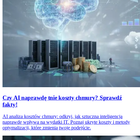
Czy AI naprawdę tnie koszty chmury? Sprawdź
fakty!
AI analiza kosztów chmury: odkryj, jak sztuczna inteligencja
naprawdę wpływa na wydatki IT. Poznaj ukryte koszty i metody
optymalizacji, które zmienią twoje podejście.