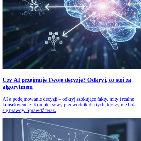
Czy AI przejmuje Twoje decyzje? Odkryj, co stoi za
algorytmem
AI a podejmowanie decyzji – odkryj szokujące fakty, mity i realne
konsekwencje. Kompleksowy przewodnik dla tych, którzy nie boją
się prawdy. Sprawdź teraz.