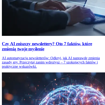
Czy AI zniszczy newslettery? Oto 7 faktów, które
zmienią twoje myślenie
AI automatyzacja newsletterów: Odkryj, jak AI naprawdę zmienia
zasady gry. Przeczytaj zanim wdrożysz – 7 szokujących faktów i
praktyczne wskazówki.