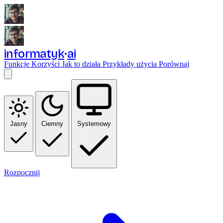
informatyk
ai
Funkcje
Korzyści
Jak to działa
Przykłady użycia
Porównaj
Jasny
Ciemny
Systemowy
Rozpocznij