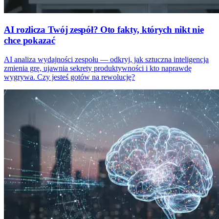
AI rozlicza Twój zespół? Oto fakty, których nikt nie
chce pokazać
AI analiza wydajności zespołu — odkryj, jak sztuczna inteligencja
zmienia grę, ujawnia sekrety produktywności i kto naprawdę
wygrywa. Czy jesteś gotów na rewolucję?