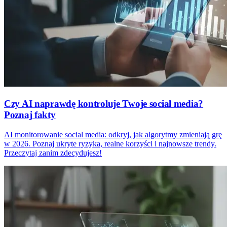
Czy AI naprawdę kontroluje Twoje social media?
Poznaj fakty
AI monitorowanie social media: odkryj, jak algorytmy zmieniają grę
w 2026. Poznaj ukryte ryzyka, realne korzyści i najnowsze trendy.
Przeczytaj zanim zdecydujesz!