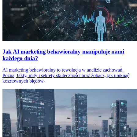
Jak AI marketing behawioralny manipuluje nami
każdego dnia?
AI marketing behawioralny to rewolucja w analizie zachowań.
Poznaj fakty, mity i sekrety skuteczności oraz zobacz, jak uniknąć
kosztownych błędów.