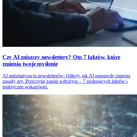
Czy AI zniszczy newslettery? Oto 7 faktów, które
zmienią twoje myślenie
AI automatyzacja newsletterów: Odkryj, jak AI naprawdę zmienia
zasady gry. Przeczytaj zanim wdrożysz – 7 szokujących faktów i
praktyczne wskazówki.