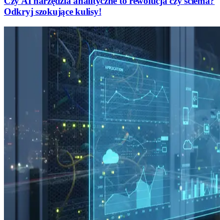
Czy AI narzędzia analityczne to rewolucja czy ściema?
Odkryj szokujące kulisy!