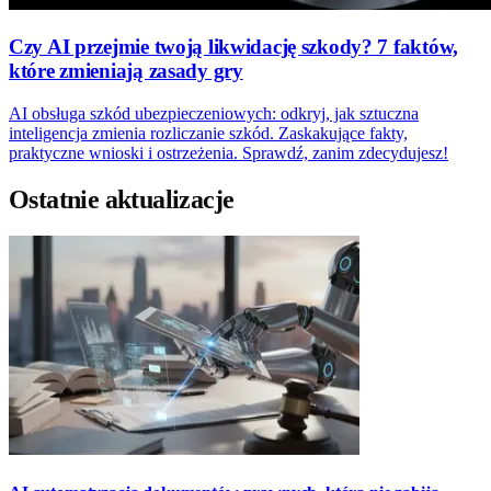
Czy AI przejmie twoją likwidację szkody? 7 faktów,
które zmieniają zasady gry
AI obsługa szkód ubezpieczeniowych: odkryj, jak sztuczna
inteligencja zmienia rozliczanie szkód. Zaskakujące fakty,
praktyczne wnioski i ostrzeżenia. Sprawdź, zanim zdecydujesz!
Ostatnie aktualizacje