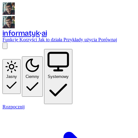
informatyk
ai
Funkcje
Korzyści
Jak to działa
Przykłady użycia
Porównaj
Jasny
Ciemny
Systemowy
Rozpocznij