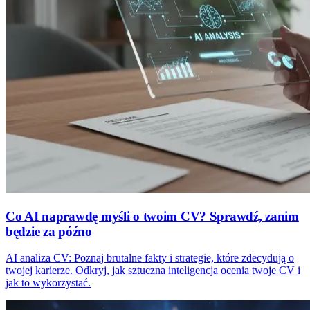
Co AI naprawdę myśli o twoim CV? Sprawdź, zanim
będzie za późno
AI analiza CV: Poznaj brutalne fakty i strategie, które zdecydują o
twojej karierze. Odkryj, jak sztuczna inteligencja ocenia twoje CV i
jak to wykorzystać.