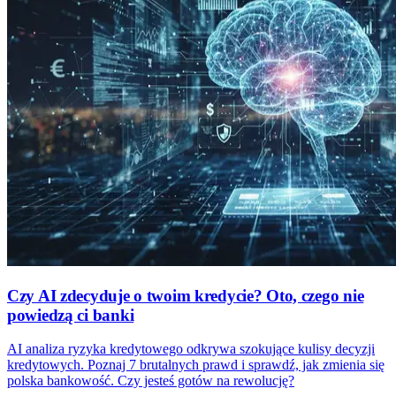
Czy AI zdecyduje o twoim kredycie? Oto, czego nie
powiedzą ci banki
AI analiza ryzyka kredytowego odkrywa szokujące kulisy decyzji
kredytowych. Poznaj 7 brutalnych prawd i sprawdź, jak zmienia się
polska bankowość. Czy jesteś gotów na rewolucję?