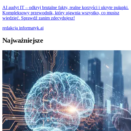
AI audyt IT – odkryj brutalne fakty, realne korzyści i ukryte pułapki.
Kompleksowy przewodnik, który ujawnia wszystko, co musisz
wiedzieć. Sprawdź zanim zdecydujesz!
redakcja
informatyk.ai
Najważniejsze