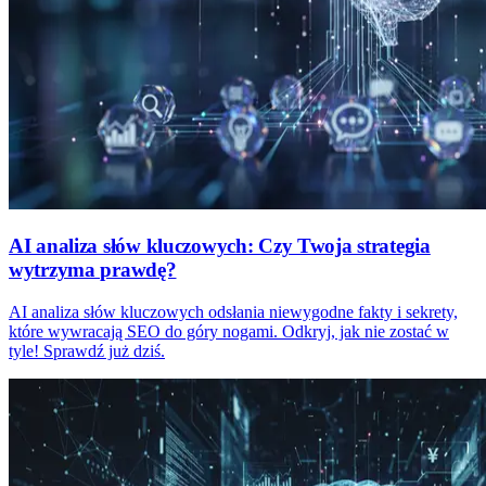
AI analiza słów kluczowych: Czy Twoja strategia
wytrzyma prawdę?
AI analiza słów kluczowych odsłania niewygodne fakty i sekrety,
które wywracają SEO do góry nogami. Odkryj, jak nie zostać w
tyle! Sprawdź już dziś.