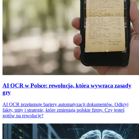
AI OCR w Polsce: rewolucja, która wywraca zasady
gry
AI OCR przełamuje bariery automatyzacji dokumentów. Odkryj
fakty, mity i strategie, które zmieniają polskie firmy. Czy jesteś
gotów na rewolucję?