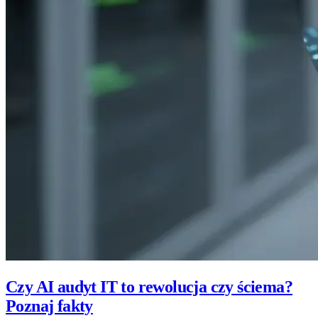
Czy AI audyt IT to rewolucja czy ściema?
Poznaj fakty