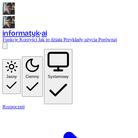
informatyk
ai
Funkcje
Korzyści
Jak to działa
Przykłady użycia
Porównaj
Jasny
Ciemny
Systemowy
Rozpocznij