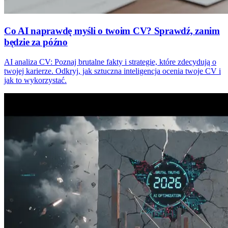
Co AI naprawdę myśli o twoim CV? Sprawdź, zanim
będzie za późno
AI analiza CV: Poznaj brutalne fakty i strategie, które zdecydują o
twojej karierze. Odkryj, jak sztuczna inteligencja ocenia twoje CV i
jak to wykorzystać.