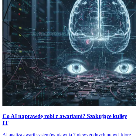
Co AI naprawdę robi z awariami? Szokujące kulisy
IT
AI analiza awarii systemów ujawnia 7 niewygodnych prawd, które