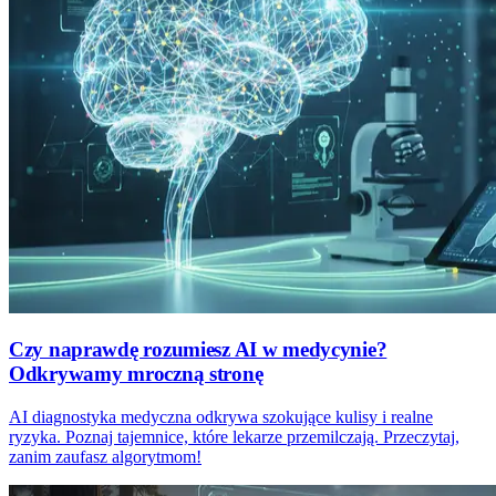
Czy naprawdę rozumiesz AI w medycynie?
Odkrywamy mroczną stronę
AI diagnostyka medyczna odkrywa szokujące kulisy i realne
ryzyka. Poznaj tajemnice, które lekarze przemilczają. Przeczytaj,
zanim zaufasz algorytmom!