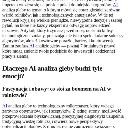
impetem wdziera się na polskie pola i do miejskich ogrodów.
AI
analiza gleby to temat, o którym mówi się coraz głośniej zarówno
wśród rolników, jak i technologicznych entuzjastów. W tle tej
rewolucji kryją się wielkie pieniądze, niewygodne decyzje i szereg
pytań, na które nie każdy ekspert ma odwagę odpowiedzieć
uczciwie. Artykuł, który trzymasz przed sobą, odsłania kulisy
technologicznej zmiany, pokazując nie tylko spektakularne sukcesy
algorytmów, ale też kosztowne porażki, bariery i kontrowersje.
Zanim zaufasz
AI
analizie gleby — poznaj 7 brutalnych prawd,
które mogą zmienić twoje podejście do inwestycji i codziennej
pracy z ziemią.
Dlaczego AI analiza gleby budzi tyle
emocji?
Fascynacja i obawy: co stoi za boomem na AI w
rolnictwie?
AI
analiza gleby to technologiczny rollercoaster, który wciąga
zarówno optymistów, jak i sceptyków. Z jednej strony, możliwość
przeprowadzenia błyskawicznej, precyzyjnej diagnostyki uzupełnia
tradycyjną wiedzę rolniczą i otwiera nowe perspektywy
optymalizacji plonów. Z drugiej, realne zagrożenia związane z