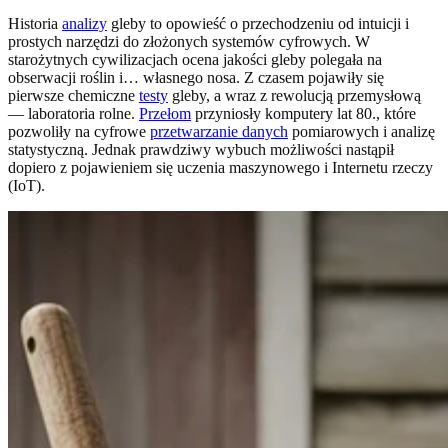
Historia
analizy
gleby to opowieść o przechodzeniu od intuicji i
prostych narzędzi do złożonych systemów cyfrowych. W
starożytnych cywilizacjach ocena jakości gleby polegała na
obserwacji roślin i… własnego nosa. Z czasem pojawiły się
pierwsze chemiczne
testy
gleby, a wraz z rewolucją przemysłową
— laboratoria rolne.
Przełom
przyniosły komputery lat 80., które
pozwoliły na cyfrowe
przetwarzanie danych
pomiarowych i analizę
statystyczną. Jednak prawdziwy wybuch możliwości nastąpił
dopiero z pojawieniem się uczenia maszynowego i Internetu rzeczy
(IoT).