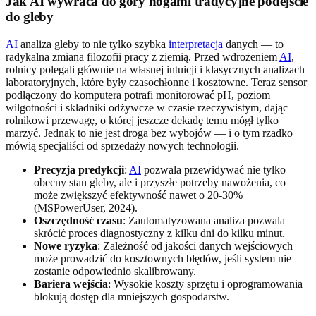
Jak AI wywraca do góry nogami tradycyjne podejście
do gleby
AI
analiza gleby to nie tylko szybka
interpretacja
danych — to
radykalna zmiana filozofii pracy z ziemią. Przed wdrożeniem
AI
,
rolnicy polegali głównie na własnej intuicji i klasycznych analizach
laboratoryjnych, które były czasochłonne i kosztowne. Teraz sensor
podłączony do komputera potrafi monitorować pH, poziom
wilgotności i składniki odżywcze w czasie rzeczywistym, dając
rolnikowi przewagę, o której jeszcze dekadę temu mógł tylko
marzyć. Jednak to nie jest droga bez wybojów — i o tym rzadko
mówią specjaliści od sprzedaży nowych technologii.
Precyzja predykcji
:
AI
pozwala przewidywać nie tylko
obecny stan gleby, ale i przyszłe potrzeby nawożenia, co
może zwiększyć efektywność nawet o 20-30%
(MSPowerUser, 2024).
Oszczędność czasu
: Zautomatyzowana analiza pozwala
skrócić proces diagnostyczny z kilku dni do kilku minut.
Nowe ryzyka
: Zależność od jakości danych wejściowych
może prowadzić do kosztownych błędów, jeśli system nie
zostanie odpowiednio skalibrowany.
Bariera wejścia
: Wysokie koszty sprzętu i oprogramowania
blokują dostęp dla mniejszych gospodarstw.