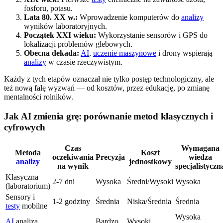
fosforu, potasu.
Lata 80. XX w.:
Wprowadzenie komputerów do
analizy
wyników laboratoryjnych.
Początek XXI wieku:
Wykorzystanie sensorów i GPS do
lokalizacji problemów glebowych.
Obecna dekada:
AI
,
uczenie maszynowe
i drony wspierają
analizy
w czasie rzeczywistym.
Każdy z tych etapów oznaczał nie tylko postęp technologiczny, ale
też nową falę wyzwań — od kosztów, przez edukację, po zmianę
mentalności rolników.
Jak AI zmienia grę: porównanie metod klasycznych i
cyfrowych
Czas
Wymagana
Metoda
Koszt
oczekiwania
Precyzja
wiedza
analizy
jednostkowy
na wynik
specjalistyczn
Klasyczna
2-7 dni
Wysoka
Średni/Wysoki
Wysoka
(laboratorium)
Sensory i
1-2 godziny
Średnia
Niska/Średnia
Średnia
testy
mobilne
Wysoka
AI
analiza
Bardzo
Wysoki