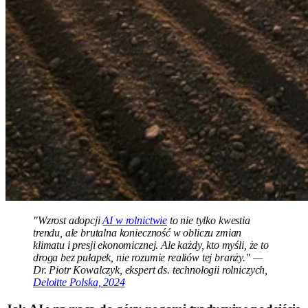
"Wzrost adopcji
AI w rolnictwie
to nie tylko kwestia
trendu, ale brutalna konieczność w obliczu zmian
klimatu i presji ekonomicznej. Ale każdy, kto myśli, że to
droga bez pułapek, nie rozumie realiów tej branży." —
Dr. Piotr Kowalczyk, ekspert ds. technologii rolniczych,
Deloitte Polska, 2024