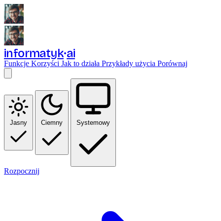
informatyk
ai
Funkcje
Korzyści
Jak to działa
Przykłady użycia
Porównaj
Jasny
Ciemny
Systemowy
Rozpocznij