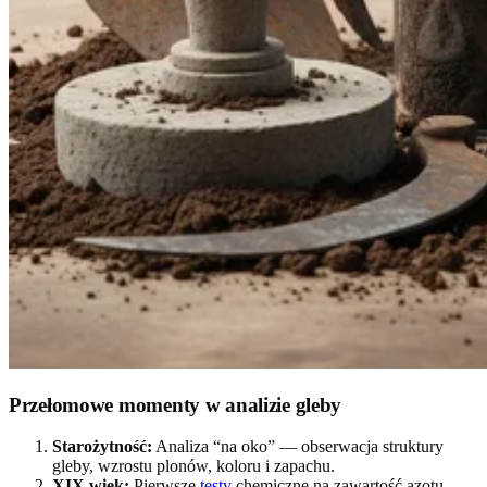
Przełomowe momenty w analizie gleby
Starożytność:
Analiza “na oko” — obserwacja struktury
gleby, wzrostu plonów, koloru i zapachu.
XIX wiek:
Pierwsze
testy
chemiczne na zawartość azotu,