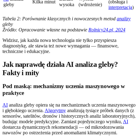
Kilka minut
(obsługa i
gleby
wysoka
(wdrożenie)
interpretacja
)
Tabela 2: Porównanie klasycznych i nowoczesnych metod
analizy
gleby
Źródło: Opracowanie własne na podstawie
Rolnicy24.pl, 2024
Widzisz, jak każda nowa technologia nie tylko przyspiesza
diagnostykę, ale stawia też nowe wymagania — finansowe,
techniczne i edukacyjne.
Jak naprawdę działa AI analiza gleby?
Fakty i mity
Pod maską: mechanizmy uczenia maszynowego w
praktyce
AI
analiza gleby opiera się na mechanizmach uczenia maszynowego
i głębokiego uczenia.
Algorytmy
analizują tysiące próbek danych (z
sensorów, satelitów, dronów i historycznych analiz laboratoryjnych),
budując modele predykcyjne. Zamiast pojedynczego wyniku,
AI
dostarcza dynamicznych rekomendacji — od mikrodozowania
nawozów po ostrzeżenia przed anomaliami klimatycznymi.