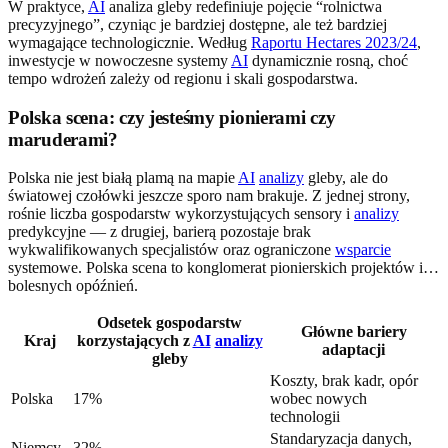
W praktyce,
AI
analiza gleby redefiniuje pojęcie “rolnictwa
precyzyjnego”, czyniąc je bardziej dostępne, ale też bardziej
wymagające technologicznie. Według
Raportu Hectares 2023/24
,
inwestycje w nowoczesne systemy
AI
dynamicznie rosną, choć
tempo wdrożeń zależy od regionu i skali gospodarstwa.
Polska scena: czy jesteśmy pionierami czy
maruderami?
Polska nie jest białą plamą na mapie
AI
analizy
gleby, ale do
światowej czołówki jeszcze sporo nam brakuje. Z jednej strony,
rośnie liczba gospodarstw wykorzystujących sensory i
analizy
predykcyjne — z drugiej, barierą pozostaje brak
wykwalifikowanych specjalistów oraz ograniczone
wsparcie
systemowe. Polska scena to konglomerat pionierskich projektów i…
bolesnych opóźnień.
Odsetek gospodarstw
Główne bariery
Kraj
korzystających z
AI
analizy
adaptacji
gleby
Koszty, brak kadr, opór
Polska
17%
wobec nowych
technologii
Standaryzacja danych,
Niemcy
32%