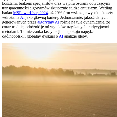
kosztami, brakiem specjalistów oraz wątpliwościami dotyczącymi
transparentności algorytmów skutecznie studzą entuzjazm. Według
badań
MSPowerUser, 2024
, aż 29% firm wskazuje wysokie koszty
wdrożenia
AI
jako główną barierę. Jednocześnie, jakość danych
generowanych przez
algorytmy
AI
rośnie na tyle dynamicznie, że
coraz trudniej odróżnić je od wyników uzyskanych tradycyjnymi
metodami. Ta mieszanka fascynacji i niepokoju napędza
ogólnopolski i globalny dyskurs o
AI
analizie gleby.