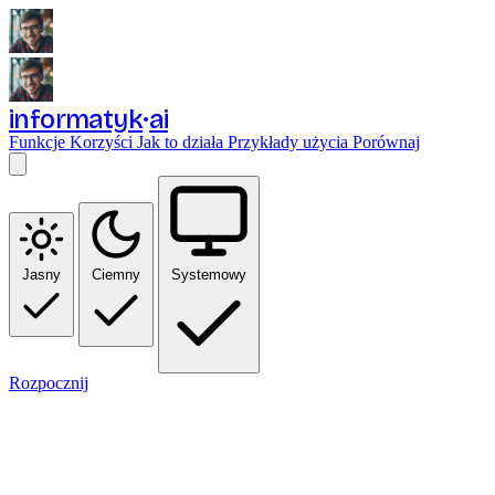
informatyk
ai
Funkcje
Korzyści
Jak to działa
Przykłady użycia
Porównaj
Jasny
Ciemny
Systemowy
Rozpocznij