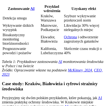
Przykład
Zastosowanie
AI
Uzyskany efekt
wdrożenia
Kraków,
Szybsze wykrywanie
Detekcja smogu
Warszawa
przekroczeń norm
Wykrywanie dzikich
Mazowsze,
Likwidacja 30% więcej
wysypisk
Podkarpacie
nielegalnych miejsc
Bioakustyczny
Ekwador,
Ochrona
i odtworzenie
monitoring
Białowieża
zagrożonych gatunków
bioróżnorodności
Prognozowanie
Kalifornia,
Skrócenie czasu reakcji o
powodzi i pożarów
Lubelszczyzna
40%
Tabela 1: Przykładowe zastosowania
AI
monitorowania środowiska
w Polsce i na świecie
Źródło: Opracowanie własne na podstawie
McKinsey, 2024
,
CEO,
2023
Case study: Kraków, Białowieża i cyfrowi strażnicy
środowiska
Przyjrzyjmy się dwóm polskim przykładom, które pokazują, jak
AI
zmienia praktykę ochrony środowiska. W Krakowie miejskie