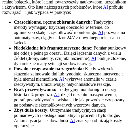
realne bolączki, które latami towarzyszyły naukowcom, urzędnikom
i aktywistom. Oto lista najczęstszych problemów, które
AI
próbuje
rozwiązać – i jak wypada w praktyce:
Czasochłonne, ręczne zbieranie danych:
Tradycyjne
metody wymagały fizycznej obecności w terenie, co
ograniczało skalę i częstotliwość monitoringu.
AI
pozwala na
automatyczny, ciągły nadzór 24/7 z dowolnego miejsca na
świecie.
Niedokładne lub fragmentaryczne dane:
Pomiar punktowy
nie oddaje pełnego obrazu. Dzięki łączeniu danych z wielu
źródeł (drony, satelity, czujniki naziemne),
AI
buduje złożone,
dynamiczne mapy sytuacji środowiskowej.
Powolne reagowanie na zagrożenia:
Kiedy wykrycie
skażenia zajmowało dni lub tygodnie, skuteczna interwencja
była niemal niemożliwa.
AI
wykrywa anomalie w czasie
rzeczywistym, umożliwiając natychmiastowe reakcje.
Brak przewidywania:
Tradycyjny monitoring to raczej
historia niż prognoza.
AI
, dzięki uczeniu maszynowemu,
potrafi przewidywać zjawiska takie jak powodzie czy pożary
na podstawie skomplikowanych wzorców danych.
Zbyt duże koszty:
Utrzymanie tradycyjnych stacji
pomiarowych i obsługa manualnych procedur było drogie.
Automatyzacja i skalowalność
AI
znacząco obniżają koszty
operacyjne.