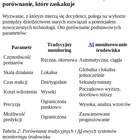
porównanie, które zaskakuje
Wyzwanie, z którym mierzą się decydenci, polega na wyborze
pomiędzy dziedzictwem starych rozwiązań a potencjałem
nowoczesnych technologii. Oto porównanie podstawowych
parametrów:
Tradycyjny
AI
monitorowanie
Parametr
monitoring
środowiska
Częstotliwość
Ręczna, okresowa
Automatyczna, ciągła
pomiarów
Globalna i lokalna
Skala działania
Lokalna
jednocześnie
Czas reakcji
Dni/tygodnie
Sekundy/minuty
Początkowo wyższy,
Koszt wdrożenia
Wysoki
docelowo niższy
Ograniczona
Precyzja
Wysoka, analiza wzorców
punktowo
Możliwość
Zaawansowane
Ograniczona
predykcji
prognozowanie
Tabela 2: Porównanie tradycyjnych i
AI
-owych systemów
monitoringu środowiska