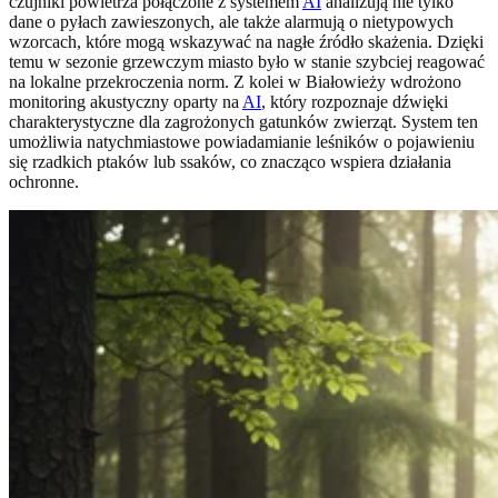
czujniki powietrza połączone z systemem
AI
analizują nie tylko
dane o pyłach zawieszonych, ale także alarmują o nietypowych
wzorcach, które mogą wskazywać na nagłe źródło skażenia. Dzięki
temu w sezonie grzewczym miasto było w stanie szybciej reagować
na lokalne przekroczenia norm. Z kolei w Białowieży wdrożono
monitoring akustyczny oparty na
AI
, który rozpoznaje dźwięki
charakterystyczne dla zagrożonych gatunków zwierząt. System ten
umożliwia natychmiastowe powiadamianie leśników o pojawieniu
się rzadkich ptaków lub ssaków, co znacząco wspiera działania
ochronne.