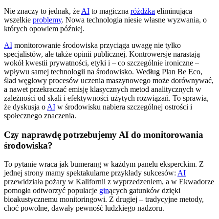
Nie znaczy to jednak, że
AI
to magiczna
różdżka
eliminująca
wszelkie
problemy
. Nowa technologia niesie własne wyzwania, o
których opowiem później.
AI
monitorowanie środowiska przyciąga uwagę nie tylko
specjalistów, ale także opinii publicznej. Kontrowersje narastają
wokół kwestii prywatności, etyki i – co szczególnie ironiczne –
wpływu samej technologii na środowisko. Według Plan Be Eco,
ślad węglowy procesów uczenia maszynowego może dorównywać,
a nawet przekraczać emisję klasycznych metod analitycznych w
zależności od skali i efektywności użytych rozwiązań. To sprawia,
że dyskusja o
AI
w środowisku nabiera szczególnej ostrości i
społecznego znaczenia.
Czy naprawdę potrzebujemy AI do monitorowania
środowiska?
To pytanie wraca jak bumerang w każdym panelu eksperckim. Z
jednej strony mamy spektakularne przykłady sukcesów:
AI
przewidziała pożary w Kalifornii z wyprzedzeniem, a w Ekwadorze
pomogła odtworzyć populacje
gin
ących gatunków dzięki
bioakustycznemu monitoringowi. Z drugiej – tradycyjne metody,
choć powolne, dawały pewność ludzkiego nadzoru.