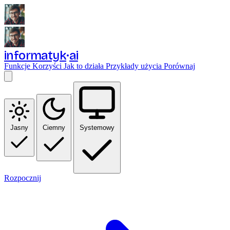
informatyk
ai
Funkcje
Korzyści
Jak to działa
Przykłady użycia
Porównaj
Jasny
Ciemny
Systemowy
Rozpocznij