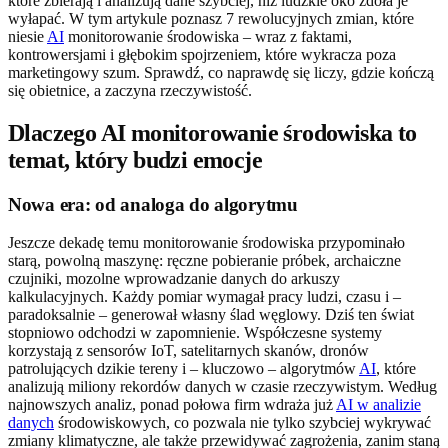
które zbierają i analizują dane szybciej, niż ludzkie oko zdoła je
wyłapać. W tym artykule poznasz 7 rewolucyjnych zmian, które
niesie
AI
monitorowanie środowiska – wraz z faktami,
kontrowersjami i głębokim spojrzeniem, które wykracza poza
marketingowy szum. Sprawdź, co naprawdę się liczy, gdzie kończą
się obietnice, a zaczyna rzeczywistość.
Dlaczego AI monitorowanie środowiska to
temat, który budzi emocje
Nowa era: od analoga do algorytmu
Jeszcze dekadę temu monitorowanie środowiska przypominało
starą, powolną maszynę: ręczne pobieranie próbek, archaiczne
czujniki, mozolne wprowadzanie danych do arkuszy
kalkulacyjnych. Każdy pomiar wymagał pracy ludzi, czasu i –
paradoksalnie – generował własny ślad węglowy. Dziś ten świat
stopniowo odchodzi w zapomnienie. Współczesne systemy
korzystają z sensorów IoT, satelitarnych skanów, dronów
patrolujących dzikie tereny i – kluczowo – algorytmów
AI
, które
analizują miliony rekordów danych w czasie rzeczywistym. Według
najnowszych analiz, ponad połowa firm wdraża już
AI w analizie
danych
środowiskowych, co pozwala nie tylko szybciej wykrywać
zmiany klimatyczne, ale także przewidywać zagrożenia, zanim staną