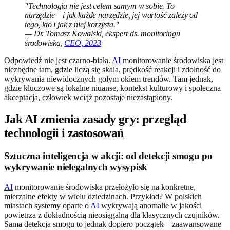
"Technologia nie jest celem samym w sobie. To
narzędzie – i jak każde narzędzie, jej wartość zależy od
tego, kto i jak z niej korzysta."
— Dr. Tomasz Kowalski, ekspert ds. monitoringu
środowiska,
CEO, 2023
Odpowiedź nie jest czarno-biała.
AI
monitorowanie środowiska jest
niezbędne tam, gdzie liczą się skala, prędkość reakcji i zdolność do
wykrywania niewidocznych gołym okiem trendów. Tam jednak,
gdzie kluczowe są lokalne niuanse, kontekst kulturowy i społeczna
akceptacja, człowiek wciąż pozostaje niezastąpiony.
Jak AI zmienia zasady gry: przegląd
technologii i zastosowań
Sztuczna inteligencja w akcji: od detekcji smogu po
wykrywanie nielegalnych wysypisk
AI
monitorowanie środowiska przełożyło się na konkretne,
mierzalne efekty w wielu dziedzinach. Przykład? W polskich
miastach systemy oparte o
AI
wykrywają anomalie w jakości
powietrza z dokładnością nieosiągalną dla klasycznych czujników.
Sama detekcja smogu to jednak dopiero początek – zaawansowane