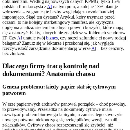
dokumentami. Według najnowszych danych KPMG, tylko 15%
polskich firm korzysta z
AI
na tym polu, a kolejne 13% planuje
wdrożenia – za granicą te liczby wyglądają znacznie bardziej
imponująco. Skąd ten dystans? Artykuł, który trzymasz przed
oczami, to nie kolejny marketingowy manifest, ale krytyczna,
dogłębna analiza: siedem brutalnych prawd i korzyści, które mogą
cię zaskoczyć. Fakty, których nie znajdziesz w folderach vendorów
IT. Czy
AI
uratuje twój
biznes
, czy raczej zafunduje ci nowy rodzaj
bałaganu? Zanurz się w lekturze i przekonaj się, jak wygląda
rzeczywistość zarządzania dokumentacją w erze
AI
– bez cenzury,
bez złudzeń.
Dlaczego firmy tracą kontrolę nad
dokumentami? Anatomia chaosu
Geneza problemu: kiedy papier stał się cyfrowym
potworem
W erze papierowych archiwów panował porządek – choć powolny,
to przewidywalny. Przesiadka na dokumenty cyfrowe miała
rozwiązać problem biurowego labiryntu, a zamiast tego stworzyła
nowego potwora: niekończącą się rzekę plików, wersji, e-maili i
załączników. Cyfrowy chaos rozprzestrzenił się szybciej, niż