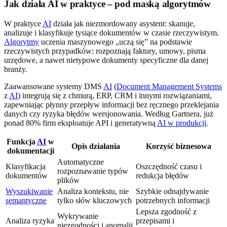
Jak działa AI w praktyce – pod maską algorytmów
W praktyce
AI
działa jak niezmordowany asystent: skanuje,
analizuje i klasyfikuje tysiące dokumentów w czasie rzeczywistym.
Algorytmy
uczenia maszynowego „uczą się” na podstawie
rzeczywistych przypadków: rozpoznają faktury, umowy, pisma
urzędowe, a nawet nietypowe dokumenty specyficzne dla danej
branży.
Zaawansowane systemy DMS
AI
(
Document Management Systems
z
AI
) integrują się z chmurą, ERP, CRM i innymi rozwiązaniami,
zapewniając płynny przepływ informacji bez ręcznego przeklejania
danych czy ryzyka błędów wersjonowania. Według Gartnera, już
ponad 80% firm eksploatuje API i generatywną
AI w produkcji
.
Funkcja
AI
w
Opis działania
Korzyść biznesowa
dokumentacji
Automatyczne
Klasyfikacja
Oszczędność czasu i
rozpoznawanie typów
dokumentów
redukcja błędów
plików
Wyszukiwanie
Analiza kontekstu, nie
Szybkie odnajdywanie
semantyczne
tylko słów kluczowych
potrzebnych informacji
Lepsza zgodność z
Wykrywanie
Analiza ryzyka
przepisami i
niezgodności i anomalii