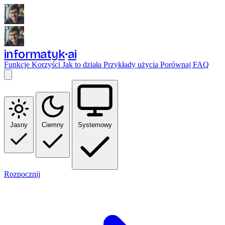
informatyk
ai
Funkcje
Korzyści
Jak to działa
Przykłady użycia
Porównaj
FAQ
Jasny
Ciemny
Systemowy
Rozpocznij