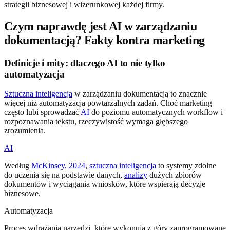
strategii biznesowej i wizerunkowej każdej firmy.
Czym naprawdę jest AI w zarządzaniu
dokumentacją? Fakty kontra marketing
Definicje i mity: dlaczego AI to nie tylko
automatyzacja
Sztuczna inteligencja
w zarządzaniu dokumentacją to znacznie
więcej niż automatyzacja powtarzalnych zadań. Choć marketing
często lubi sprowadzać
AI
do poziomu automatycznych workflow i
rozpoznawania tekstu, rzeczywistość wymaga głębszego
zrozumienia.
AI
Według
McKinsey, 2024
,
sztuczna inteligencja
to systemy zdolne
do uczenia się na podstawie danych,
analizy
dużych zbiorów
dokumentów i wyciągania wniosków, które wspierają decyzje
biznesowe.
Automatyzacja
Proces wdrażania narzędzi, które wykonują z góry zaprogramowane