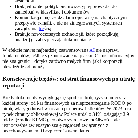
systemów.
Brak jednolitej polityki archiwizacyjnej prowadzi do
zaniedbań w klasyfikacji dokumentów.
Komunikacja między działami opiera się na chaotycznym
przepływie e-maili, a nie na zintegrowanych systemach
zarządzania
tre
ścią.
Brakuje nowoczesnych technologii, które porządkują,
analizują i zabezpieczają dokumentację.
W efekcie nawet najbardziej zaawansowana
AI
nie naprawi
fundamentów, jeśli te są zbudowane na piasku. Chaos informacyjny
nie zna granic – dotyka zarówno małych firm, jak i korporacji,
niezależnie od branży.
Konsekwencje błędów: od strat finansowych po utratę
reputacji
Kiedy dokumenty wymykają się spod kontroli, ryzyko uderza z
każdej strony: od kar finansowych za nieprzestrzeganie RODO po
utratę wiarygodności w oczach partnerów i klientów. W 2023 roku
rynek chmury obliczeniowej w Polsce urósł o 34%, osiągając 3,9
mld zł (źródło: KPMG), co otworzyło nowe możliwości, ale
jednocześnie zwiększyło skalę zagrożeń związanych z
przechowywaniem i bezpieczeństwem danych.