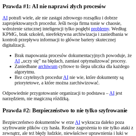
Prawda #1: AI nie naprawi złych procesów
AI
potrafi wiele, ale nie zastąpi zdrowego rozsądku i dobrze
zaprojektowanych procedur. Jeśli twoja firma tonie w chaosie,
wdrożenie sztucznej inteligencji tylko pogłębi
problemy
. Według
KPMG, brak szkoleń, nieefektywna archiwizacja i zaniedbania w
kontroli przepływu informacji to główne bariery skutecznej
digitalizacji.
Brak mapowania procesów dokumentacyjnych powoduje, że
AI
„uczy się” na błędach, zamiast optymalizować procesy.
Zaniedbane
archiwum
cyfrowe to ślepa uliczka dla każdego
algorytmu.
Bez czytelnych procedur
AI
nie wie, które dokumenty są
priorytetowe, a które można zarchiwizować.
Odpowiednie przygotowanie organizacji to podstawa –
AI
jest
narzędziem, nie magiczną różdżką.
Prawda #2: Bezpieczeństwo to nie tylko szyfrowanie
Bezpieczeństwo dokumentów w erze
AI
wykracza daleko poza
szyfrowanie plików czy hasła. Realne zagrożenia to nie tylko ataki z
zewnątrz, ale też błędy ludzkie, niewłaściwe uprawnienia i luki w