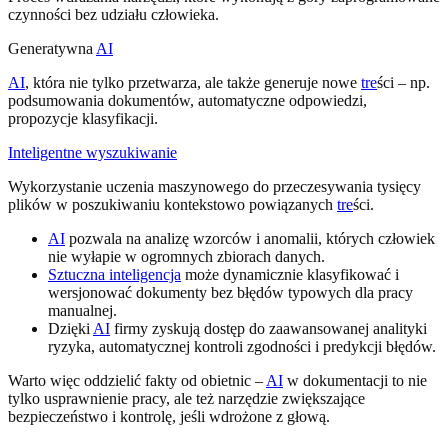
czynności bez udziału człowieka.
Generatywna
AI
AI
, która nie tylko przetwarza, ale także generuje nowe
tre
ści – np.
podsumowania dokumentów, automatyczne odpowiedzi,
propozycje klasyfikacji.
Inteligentne wyszukiwanie
Wykorzystanie uczenia maszynowego do przeczesywania tysięcy
plików w poszukiwaniu kontekstowo powiązanych
tre
ści.
AI
pozwala na analizę wzorców i anomalii, których człowiek
nie wyłapie w ogromnych zbiorach danych.
Sztuczna inteligencja
może dynamicznie klasyfikować i
wersjonować dokumenty bez błędów typowych dla pracy
manualnej.
Dzięki
AI
firmy zyskują dostęp do zaawansowanej analityki
ryzyka, automatycznej kontroli zgodności i predykcji błędów.
Warto więc oddzielić fakty od obietnic –
AI
w dokumentacji to nie
tylko usprawnienie pracy, ale też narzędzie zwiększające
bezpieczeństwo i kontrolę, jeśli wdrożone z głową.