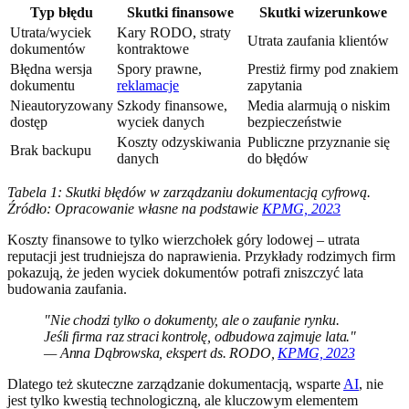
Typ błędu
Skutki finansowe
Skutki wizerunkowe
Utrata/wyciek
Kary RODO, straty
Utrata zaufania klientów
dokumentów
kontraktowe
Błędna wersja
Spory prawne,
Prestiż firmy pod znakiem
dokumentu
reklamacje
zapytania
Nieautoryzowany
Szkody finansowe,
Media alarmują o niskim
dostęp
wyciek danych
bezpieczeństwie
Koszty odzyskiwania
Publiczne przyznanie się
Brak backupu
danych
do błędów
Tabela 1: Skutki błędów w zarządzaniu dokumentacją cyfrową.
Źródło: Opracowanie własne na podstawie
KPMG, 2023
Koszty finansowe to tylko wierzchołek góry lodowej – utrata
reputacji jest trudniejsza do naprawienia. Przykłady rodzimych firm
pokazują, że jeden wyciek dokumentów potrafi zniszczyć lata
budowania zaufania.
"Nie chodzi tylko o dokumenty, ale o zaufanie rynku.
Jeśli firma raz straci kontrolę, odbudowa zajmuje lata."
— Anna Dąbrowska, ekspert ds. RODO,
KPMG, 2023
Dlatego też skuteczne zarządzanie dokumentacją, wsparte
AI
, nie
jest tylko kwestią technologiczną, ale kluczowym elementem