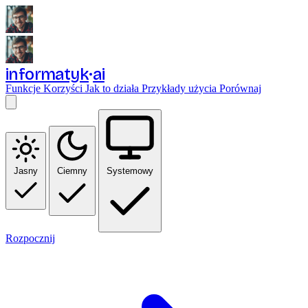
informatyk
ai
Funkcje
Korzyści
Jak to działa
Przykłady użycia
Porównaj
Jasny
Ciemny
Systemowy
Rozpocznij