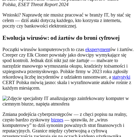
Polska, ESET Threat Report 2024
Wnioski? Naprawdę nie musisz pracować w branży IT, by stać się
celem — dziś ataki dotyczą każdego, kto korzysta z internetu,
poczty czy bankowości elektronicznej.
Ewolucja wirusów: od żartów do broni cyfrowej
Początki wirusów komputerowych to czas
eksperyment
ów i żartów.
Creeper czy Elk Cloner powstały jako dowcipy wymykające się
spod kontroli. Jednak dziś nikt już nie żartuje — malware to
narzędzie masowego wymuszania okupu, kradzieży tożsamości i
szpiegostwa przemysłowego. Polskie firmy w 2023 roku zgłosiły
rekordową liczbę incydentów z udziałem ransomware, a
statystyki
CERT Polska mówią jasno: skala i wyrafinowanie ataków rośnie z
każdym miesiącem.
Zmiana podejścia cyberprzestępców — z chęci popisu na realny,
często bardzo zyskowny
biznes
— sprawiła, że „wirus
komputerowy” to dziś synonim poważnych strat finansowych i
reputacyjnych. Granice między cyberwojną a cyfrową
przestępczością zacierają się na oczach każdego użytkownika