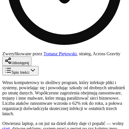
Zweryfikowane przez
Tomasz Piętowski
,
strateg, Across Gravity
Udostępnij
Spis treści
Wirus komputerowy to złośliwy program, który infekuje pliki i
systemy, powielając się i powodując szkody od drobnych utrudnień
po utratę danych. Współczesne zagrożenia obejmują ransomware,
trojany i inne malware, które mogą paraliżować sieci biznesowe.
Liczba ataków ransomware wzrosła o 62% rok do roku, a połowa
organizacji doświadczyła skutecznej infekcji w ostatnich trzech
latach.
Otwierasz laptop, a on już na dzień dobry daje ci popalić — wolny
start
, dziwne reklamy, system prosi o restart po raz kolejny tego