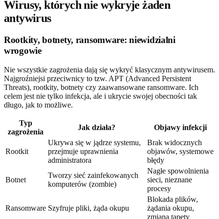
Wirusy, których nie wykryje żaden
antywirus
Rootkity, botnety, ransomware: niewidzialni
wrogowie
Nie wszystkie zagrożenia dają się wykryć klasycznym antywirusem.
Najgroźniejsi przeciwnicy to tzw. APT (Advanced Persistent
Threats), rootkity, botnety czy zaawansowane ransomware. Ich
celem jest nie tylko infekcja, ale i ukrycie swojej obecności tak
długo, jak to możliwe.
Typ
Jak działa?
Objawy infekcji
zagrożenia
Ukrywa się w jądrze systemu,
Brak widocznych
Rootkit
przejmuje uprawnienia
objawów, systemowe
administratora
błędy
Nagłe spowolnienia
Tworzy sieć zainfekowanych
Botnet
sieci, nieznane
komputerów (zombie)
procesy
Blokada plików,
Ransomware
Szyfruje pliki, żąda okupu
żądania okupu,
zmiana tapety