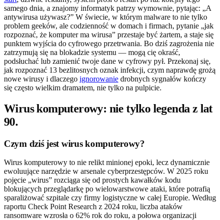
samego dnia, a znajomy informatyk patrzy wymownie, pytając: „A
antywirusa używasz?” W świecie, w którym malware to nie tylko
problem geeków, ale codzienność w domach i firmach, pytanie „jak
rozpoznać, że komputer ma wirusa” przestaje być żartem, a staje się
punktem wyjścia do cyfrowego przetrwania. Bo dziś zagrożenia nie
zatrzymują się na blokadzie systemu — mogą cię okraść,
podsłuchać lub zamienić twoje dane w cyfrowy pył. Przekonaj się,
jak rozpoznać 13 bezlitosnych oznak infekcji, czym naprawdę grożą
nowe wirusy i dlaczego
ignorowanie
drobnych sygnałów kończy
się często wielkim dramatem, nie tylko na pulpicie.
Wirus komputerowy: nie tylko legenda z lat
90.
Czym dziś jest wirus komputerowy?
Wirus komputerowy to nie relikt minionej epoki, lecz dynamicznie
ewoluujące narzędzie w arsenale cyberprzestępców. W 2025 roku
pojęcie „wirus” rozciąga się od prostych kawałków kodu
blokujących przeglądarkę po wielowarstwowe ataki, które potrafią
sparaliżować szpitale czy firmy logistyczne w całej Europie. Według
raportu Check Point Research z 2024 roku, liczba ataków
ransomware wzrosła o 62% rok do roku, a połowa organizacji