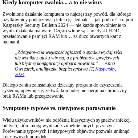
Kiedy komputer zwalnia... a to nie wirus
Zwolnione działanie komputera to najczęstszy powód, dla którego
użytkownicy podejrzewają infekcję. Jednak — jak podkreśla raport
Kaspersky Security Bulletin 2024 — nie każde spowolnienie to
wynik działania malware. Często winne są stare dyski HDD,
przeładowanie pamięci RAM lub… za dużo otwartych kart z
memami.
„Zdecydowana większość zgłoszeń o spadku wydajności
nie wynika z ataku wirusa, a z problemów sprzętowych
lub błędnej konfiguracji oprogramowania.” — Anna
Owczarek, analityczka bezpieczeństwa IT,
Kaspersky,
2024
Dlatego zanim zainstalujesz dziesiąty program do czyszczenia
systemu, upewnij się, że twój komputer nie cierpi na chroniczny
brak RAMu lub przegrzewanie.
Symptomy typowe vs. nietypowe: porównanie
Wielu użytkowników nie odróżnia klasycznych sygnałów infekcji
od tych, które mogą wynikać z zupełnie innych przyczyn.
Porównanie typowych i nietypowych objawów pozwala uniknąć
kosztownych pomyłek.