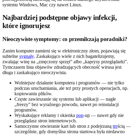
systemu Windows, Mac czy nawet Linux.
Najbardziej podstępne objawy infekcji,
które ignorujesz
Nieoczywiste symptomy: co przemilczają poradniki?
Zanim komputer zamieni się w elektroniczny złom, pojawiają się
subtelne
sygnały
. Zaskakująco wiele z nich bagatelizujemy,
zwalając winę na „zmęczony sprzęt” albo „kaprysy przeglądarki”.
Tymczasem lista objawów zdradzających obecność wirusa jest
długa i zaskakująco nieoczywista.
Wolniejsze działanie komputera i programów — nie tylko
podczas uruchamiania, ale też przy prostych operacjach, np.
kopiowaniu plików.
Częste zawieszanie się systemu lub aplikacji — nagłe
„freezy” bez wyraźnego powodu, nawet po reinstalacji
programów.
Wyskakujące reklamy i okienka
pop
-up — nawet gdy nie
przeglądasz stron internetowych.
Samoczynne otwieranie kart lub stron z podejrzaną
tre
ścią —
szczególnie, gdy domyślna strona startowa była niedawno