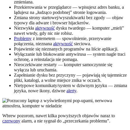
zmieniana.
Przekierowania w przeglądarce — wpisujesz adres banku, a
lądujesz na „łudząco podobnej” stronie logowania.
Zmiana strony startowej/wyszukiwarki bez zgody — objaw
typowy dla adware i browser hijackerów.
Niezwykła
aktywność
dysku twardego — komputer „mieli”
nawet wtedy, gdy nic nie robisz.
Problemy
z internetem — spowolnienie, przerywanie
połączenia, nieznana
aktywność
sieciowa.
Pojawienie się nieznanych programów na liście aplikacji.
Wyłączanie lub blokowanie antywirusa — system nagle traci
ochronę, a reinstalacja nie pomaga.
Nieoczekiwane restarty — komputer samoczynnie się
wyłącza lub uruchamia.
Zapełnianie dysku bez przyczyny — pojawiają się tajemnicze
pliki, katalogi, a wolne miejsce znika w oczach.
Nietypowe komunikaty/system w dziwnym języku — zmiana
języka, nowe ikony, dziwne
alerty
.
Wbrew pozorom, nawet kilka powyższych objawów naraz to
czerwony
alarm, a nie sygnał do „przeczekania problemu”.