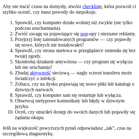
Aby nie tracić czasu na domysły, stwórz
checklist
ę, która pozwoli ci
szybko ocenić, czy masz powody do niepokoju.
Sprawdź, czy komputer działa wolniej niż zwykle (nie tylko
podczas uruchamiania).
Zwróć uwagę na pojawiające się
pop
-upy i nieznane reklamy.
Przejrzyj listę zainstalowanych programów — czy pojawiły
się nowe, których nie instalowałeś?
Sprawdź, czy strona startowa w przeglądarce zmieniła się bez
twojej zgody.
Skontroluj działanie antywirusa — czy program się wyłącza
lub nie uruchamia?
Zbadaj
aktywność
sieciową — nagły wzrost transferu może
świadczyć o infekcji.
Zobacz, czy na dysku pojawiają się nowe pliki lub katalogi o
dziwnych nazwach.
Sprawdź, czy komputer sam się restartuje lub wyłącza.
Obserwuj nietypowe komunikaty lub błędy w dziwnym
języku.
Oceń, czy utraciłeś dostęp do swoich danych lub pojawiły się
żądania okupu.
Jeśli na większość powyższych pytań odpowiadasz „tak”, czas na
szczegółową diagnostykę.