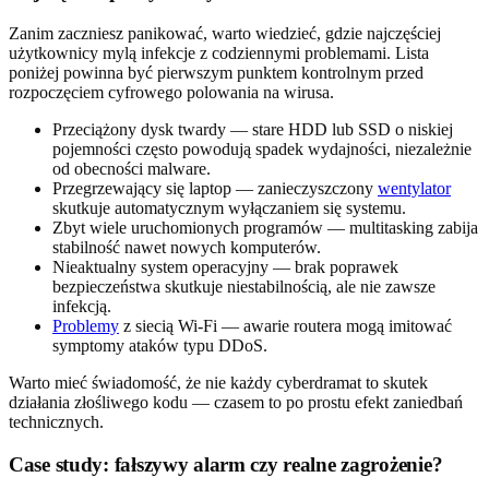
Zanim zaczniesz panikować, warto wiedzieć, gdzie najczęściej
użytkownicy mylą infekcje z codziennymi problemami. Lista
poniżej powinna być pierwszym punktem kontrolnym przed
rozpoczęciem cyfrowego polowania na wirusa.
Przeciążony dysk twardy — stare HDD lub SSD o niskiej
pojemności często powodują spadek wydajności, niezależnie
od obecności malware.
Przegrzewający się laptop — zanieczyszczony
wentylator
skutkuje automatycznym wyłączaniem się systemu.
Zbyt wiele uruchomionych programów — multitasking zabija
stabilność nawet nowych komputerów.
Nieaktualny system operacyjny — brak poprawek
bezpieczeństwa skutkuje niestabilnością, ale nie zawsze
infekcją.
Problemy
z siecią Wi-Fi — awarie routera mogą imitować
symptomy ataków typu DDoS.
Warto mieć świadomość, że nie każdy cyberdramat to skutek
działania złośliwego kodu — czasem to po prostu efekt zaniedbań
technicznych.
Case study: fałszywy alarm czy realne zagrożenie?