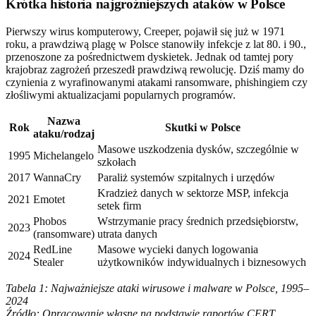
Krótka historia najgroźniejszych ataków w Polsce
Pierwszy wirus komputerowy, Creeper, pojawił się już w 1971
roku, a prawdziwą plagę w Polsce stanowiły infekcje z lat 80. i 90.,
przenoszone za pośrednictwem dyskietek. Jednak od tamtej pory
krajobraz zagrożeń przeszedł prawdziwą rewolucję. Dziś mamy do
czynienia z wyrafinowanymi atakami ransomware, phishingiem czy
złośliwymi aktualizacjami popularnych programów.
Nazwa
Rok
Skutki w Polsce
ataku/rodzaj
Masowe uszkodzenia dysków, szczególnie w
1995
Michelangelo
szkołach
2017
WannaCry
Paraliż systemów szpitalnych i urzędów
Kradzież danych w sektorze MSP, infekcja
2021
Emotet
setek firm
Phobos
Wstrzymanie pracy średnich przedsiębiorstw,
2023
(ransomware)
utrata danych
RedLine
Masowe wycieki danych logowania
2024
Stealer
użytkowników indywidualnych i biznesowych
Tabela 1: Najważniejsze ataki wirusowe i malware w Polsce, 1995–
2024
Źródło: Opracowanie własne na podstawie raportów CERT