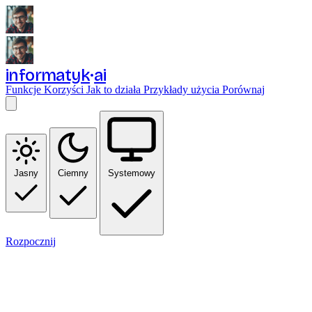
informatyk
ai
Funkcje
Korzyści
Jak to działa
Przykłady użycia
Porównaj
Jasny
Ciemny
Systemowy
Rozpocznij