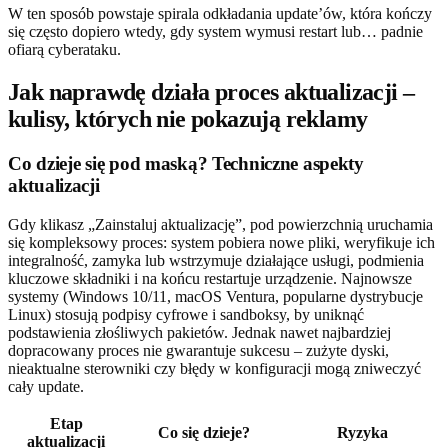
W ten sposób powstaje spirala odkładania update’ów, która kończy
się często dopiero wtedy, gdy system wymusi restart lub… padnie
ofiarą cyberataku.
Jak naprawdę działa proces aktualizacji –
kulisy, których nie pokazują reklamy
Co dzieje się pod maską? Techniczne aspekty
aktualizacji
Gdy klikasz „Zainstaluj aktualizację”, pod powierzchnią uruchamia
się kompleksowy proces: system pobiera nowe pliki, weryfikuje ich
integralność, zamyka lub wstrzymuje działające usługi, podmienia
kluczowe składniki i na końcu restartuje urządzenie. Najnowsze
systemy (Windows 10/11, macOS Ventura, popularne dystrybucje
Linux) stosują podpisy cyfrowe i sandboksy, by uniknąć
podstawienia złośliwych pakietów. Jednak nawet najbardziej
dopracowany proces nie gwarantuje sukcesu – zużyte dyski,
nieaktualne sterowniki czy błędy w konfiguracji mogą zniweczyć
cały update.
Etap
Co się dzieje?
Ryzyka
aktualizacji