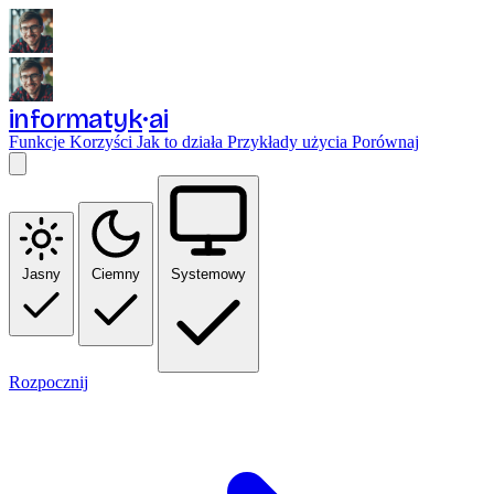
informatyk
ai
Funkcje
Korzyści
Jak to działa
Przykłady użycia
Porównaj
Jasny
Ciemny
Systemowy
Rozpocznij