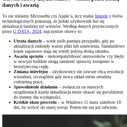
danych i awarią
To nie reklamy Microsoftu czy Apple’a, lecz realne
historie
z forów
technologicznych pokazują, że polski użytkownik boi się
aktualizacji bardziej niż wirusów. Według danych przytoczonych
przez
G DATA, 2024
, najczęstsze obawy to:
Utrata danych
– wiele osób pamięta przypadki, gdy po
aktualizacji zniknęły ważne pliki lub ustawienia. Standardowe
kopie zapasowe stają się wtedy jedyną deską ratunku.
Awaria sprzętu
– niekompatybilność sterowników czy błędy
w nowym buildzie mogą zamienić sprawny komputer w
bezużyteczną cegłę.
Zmiana interfejsu
– użytkownicy nie zawsze chcą rewolucji
wizualnej, szczególnie gdy nowy układ menu utrudnia
codzienną pracę.
Spowolnienie działania
– zwłaszcza na starszych
urządzeniach każda aktualizacja może okazać się gwoździem
do trumny dla wydajności.
Krótkie okno powrotu
– w Windows 11 masz zaledwie 10
dni, by wrócić do starej wersji. Potem nie ma już odwrotu.