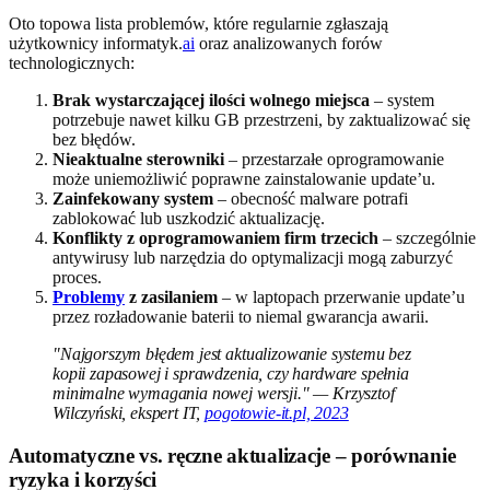
Oto topowa lista problemów, które regularnie zgłaszają
użytkownicy informatyk.
ai
oraz analizowanych forów
technologicznych:
Brak wystarczającej ilości wolnego miejsca
– system
potrzebuje nawet kilku GB przestrzeni, by zaktualizować się
bez błędów.
Nieaktualne sterowniki
– przestarzałe oprogramowanie
może uniemożliwić poprawne zainstalowanie update’u.
Zainfekowany system
– obecność malware potrafi
zablokować lub uszkodzić aktualizację.
Konflikty z oprogramowaniem firm trzecich
– szczególnie
antywirusy lub narzędzia do optymalizacji mogą zaburzyć
proces.
Problemy
z zasilaniem
– w laptopach przerwanie update’u
przez rozładowanie baterii to niemal gwarancja awarii.
"Najgorszym błędem jest aktualizowanie systemu bez
kopii zapasowej i sprawdzenia, czy hardware spełnia
minimalne wymagania nowej wersji." — Krzysztof
Wilczyński, ekspert IT,
pogotowie-it.pl, 2023
Automatyczne vs. ręczne aktualizacje – porównanie
ryzyka i korzyści