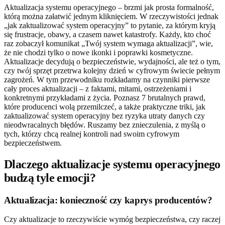
Aktualizacja systemu operacyjnego – brzmi jak prosta formalność,
którą można załatwić jednym kliknięciem. W rzeczywistości jednak
„jak zaktualizować system operacyjny” to pytanie, za którym kryją
się frustracje, obawy, a czasem nawet katastrofy. Każdy, kto choć
raz zobaczył komunikat „Twój system wymaga aktualizacji”, wie,
że nie chodzi tylko o nowe ikonki i poprawki kosmetyczne.
Aktualizacje decydują o bezpieczeństwie, wydajności, ale też o tym,
czy twój sprzęt przetrwa kolejny dzień w cyfrowym świecie pełnym
zagrożeń. W tym przewodniku rozkładamy na czynniki pierwsze
cały proces aktualizacji – z faktami, mitami, ostrzeżeniami i
konkretnymi przykładami z życia. Poznasz 7 brutalnych prawd,
które producenci wolą przemilczeć, a także praktyczne triki, jak
zaktualizować system operacyjny bez ryzyka utraty danych czy
nieodwracalnych błędów. Ruszamy bez znieczulenia, z myślą o
tych, którzy chcą realnej kontroli nad swoim cyfrowym
bezpieczeństwem.
Dlaczego aktualizacje systemu operacyjnego
budzą tyle emocji?
Aktualizacja: konieczność czy kaprys producentów?
Czy aktualizacje to rzeczywiście wymóg bezpieczeństwa, czy raczej