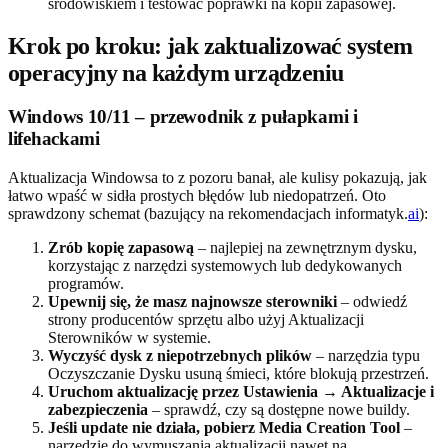
środowiskiem i testować poprawki na kopii zapasowej.
Krok po kroku: jak zaktualizować system
operacyjny na każdym urządzeniu
Windows 10/11 – przewodnik z pułapkami i
lifehackami
Aktualizacja Windowsa to z pozoru banał, ale kulisy pokazują, jak
łatwo wpaść w sidła prostych błędów lub niedopatrzeń. Oto
sprawdzony schemat (bazujący na rekomendacjach informatyk.
ai
):
Zrób kopię zapasową
– najlepiej na zewnętrznym dysku,
korzystając z narzędzi systemowych lub dedykowanych
programów.
Upewnij się, że masz najnowsze sterowniki
– odwiedź
strony producentów sprzętu albo użyj Aktualizacji
Sterowników w systemie.
Wyczyść dysk z niepotrzebnych plików
– narzędzia typu
Oczyszczanie Dysku usuną śmieci, które blokują przestrzeń.
Uruchom aktualizację przez Ustawienia → Aktualizacje i
zabezpieczenia
– sprawdź, czy są dostępne nowe buildy.
Jeśli update nie działa, pobierz Media Creation Tool
–
narzędzie do wymuszania aktualizacji nawet na