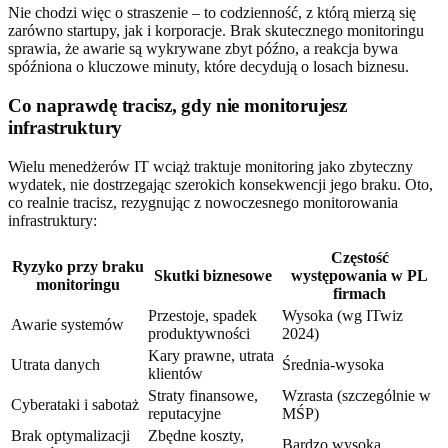
Nie chodzi więc o straszenie – to codzienność, z którą mierzą się
zarówno startupy, jak i korporacje. Brak skutecznego monitoringu
sprawia, że awarie są wykrywane zbyt późno, a reakcja bywa
spóźniona o kluczowe minuty, które decydują o losach biznesu.
Co naprawdę tracisz, gdy nie monitorujesz
infrastruktury
Wielu menedżerów IT wciąż traktuje monitoring jako zbyteczny
wydatek, nie dostrzegając szerokich konsekwencji jego braku. Oto,
co realnie tracisz, rezygnując z nowoczesnego monitorowania
infrastruktury:
Częstość
Ryzyko przy braku
Skutki biznesowe
występowania w PL
monitoringu
firmach
Przestoje, spadek
Wysoka (wg ITwiz
Awarie systemów
produktywności
2024)
Kary prawne, utrata
Utrata danych
Średnia-wysoka
klientów
Straty finansowe,
Wzrasta (szczególnie w
Cyberataki i sabotaż
reputacyjne
MŚP)
Brak optymalizacji
Zbędne koszty,
Bardzo wysoka