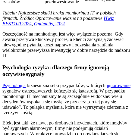
zasobów
przeinwestowanie
Tabela: Najczęstsze skutki braku monitoringu IT w polskich
firmach. Źródło: Opracowanie własne na podstawie
ITwiz
BEST100 2024
,
Optimatis, 2024
Oszczędność na monitoringu jest więc wyłącznie pozorna. Gdy
awaria przerywa kluczowy proces, a klienci zaczynają zadawać
niewygodne pytania, koszt naprawy i odzyskania zaufania
wielokrotnie przewyższa inwestycję w dobre narzędzie do nadzoru
IT.
Psychologia ryzyka: dlaczego firmy ignorują
oczywiste sygnały
Psychologia
biznesu zna setki przypadków, w których
ignorowanie
sygnałów ostrzegawczych kończyło się katastrofą. W przypadku
monitoringu IT mechanizmy te są szczególnie widoczne: wielu
decydentów uspokaja się myślą, że przecież „do tej pory się
udawało”. To pułapka myślenia, która nie wytrzymuje zderzenia z
rzeczywistością.
Efekt jest taki, że nawet po drobnych incydentach, które mogłyby
być sygnałem alarmowym, firmy nie podejmują działań
naprawczych. W praktyce prowadzi to do powtarzających się