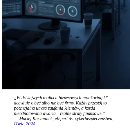
„W dzisiejszych realiach biznesowych monitoring IT
decyduje o być albo nie być firmy. Każdy przestój to
potencjalna utrata zaufania klientów, a każda
nieodnotowana awaria – realne straty finansowe.”
— Maciej Kaczmarek, ekspert ds. cyberbezpieczeństwa,
ITwiz, 2024