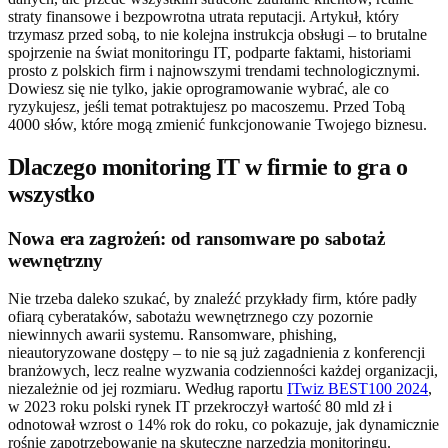
straty finansowe i bezpowrotna utrata reputacji. Artykuł, który
trzymasz przed sobą, to nie kolejna instrukcja obsługi – to brutalne
spojrzenie na świat monitoringu IT, podparte faktami, historiami
prosto z polskich firm i najnowszymi trendami technologicznymi.
Dowiesz się nie tylko, jakie oprogramowanie wybrać, ale co
ryzykujesz, jeśli temat potraktujesz po macoszemu. Przed Tobą
4000 słów, które mogą zmienić funkcjonowanie Twojego biznesu.
Dlaczego monitoring IT w firmie to gra o
wszystko
Nowa era zagrożeń: od ransomware po sabotaż
wewnętrzny
Nie trzeba daleko szukać, by znaleźć przykłady firm, które padły
ofiarą cyberataków, sabotażu wewnętrznego czy pozornie
niewinnych awarii systemu. Ransomware, phishing,
nieautoryzowane dostępy – to nie są już zagadnienia z konferencji
branżowych, lecz realne wyzwania codzienności każdej organizacji,
niezależnie od jej rozmiaru. Według raportu
ITwiz BEST100 2024
,
w 2023 roku polski rynek IT przekroczył wartość 80 mld zł i
odnotował wzrost o 14% rok do roku, co pokazuje, jak dynamicznie
rośnie zapotrzebowanie na skuteczne narzędzia monitoringu.