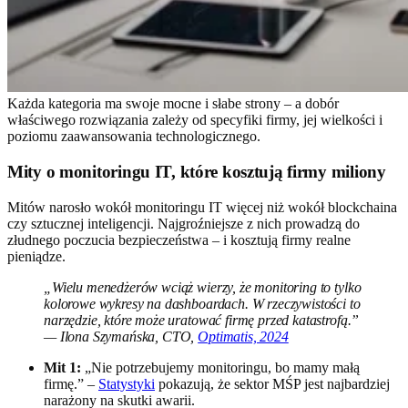
Każda kategoria ma swoje mocne i słabe strony – a dobór
właściwego rozwiązania zależy od specyfiki firmy, jej wielkości i
poziomu zaawansowania technologicznego.
Mity o monitoringu IT, które kosztują firmy miliony
Mitów narosło wokół monitoringu IT więcej niż wokół blockchaina
czy sztucznej inteligencji. Najgroźniejsze z nich prowadzą do
złudnego poczucia bezpieczeństwa – i kosztują firmy realne
pieniądze.
„Wielu menedżerów wciąż wierzy, że monitoring to tylko
kolorowe wykresy na dashboardach. W rzeczywistości to
narzędzie, które może uratować firmę przed katastrofą.”
— Ilona Szymańska, CTO,
Optimatis, 2024
Mit 1:
„Nie potrzebujemy monitoringu, bo mamy małą
firmę.” –
Statystyki
pokazują, że sektor MŚP jest najbardziej
narażony na skutki awarii.