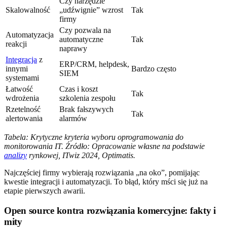
Czy narzędzie
Skalowalność
„udźwignie” wzrost
Tak
firmy
Czy pozwala na
Automatyzacja
automatyczne
Tak
reakcji
naprawy
Integracja
z
ERP/CRM, helpdesk,
innymi
Bardzo często
SIEM
systemami
Łatwość
Czas i koszt
Tak
wdrożenia
szkolenia zespołu
Rzetelność
Brak fałszywych
Tak
alertowania
alarmów
Tabela: Krytyczne kryteria wyboru oprogramowania do
monitorowania IT. Źródło: Opracowanie własne na podstawie
analizy
rynkowej, ITwiz 2024, Optimatis.
Najczęściej firmy wybierają rozwiązania „na oko”, pomijając
kwestie integracji i automatyzacji. To błąd, który mści się już na
etapie pierwszych awarii.
Open source kontra rozwiązania komercyjne: fakty i
mity