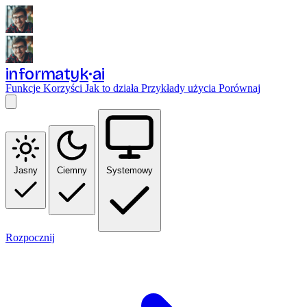
informatyk
ai
Funkcje
Korzyści
Jak to działa
Przykłady użycia
Porównaj
Jasny
Ciemny
Systemowy
Rozpocznij