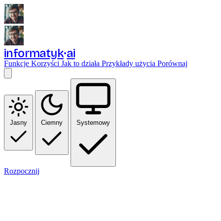
informatyk
ai
Funkcje
Korzyści
Jak to działa
Przykłady użycia
Porównaj
Jasny
Ciemny
Systemowy
Rozpocznij