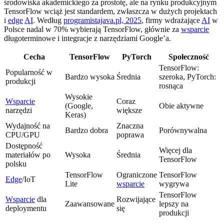
środowiska akademickiego za prostotę, ale na rynku produkcyjnym
TensorFlow wciąż jest standardem, zwłaszcza w dużych projektach
i
edge
AI
. Według
programistajava.pl, 2025
, firmy wdrażające
AI
w
Polsce nadal w 70% wybierają TensorFlow, głównie za
wsparcie
długoterminowe i integracje z narzędziami Google’a.
Cecha
TensorFlow
PyTorch
Społeczność
TensorFlow:
Popularność w
Bardzo wysoka
Średnia
szeroka, PyTorch:
produkcji
rosnąca
Wysokie
Wsparcie
Coraz
(Google,
Obie aktywne
narzędzi
większe
Keras)
Wydajność na
Znaczna
Bardzo dobra
Porównywalna
CPU/GPU
poprawa
Dostępność
Więcej dla
materiałów po
Wysoka
Średnia
TensorFlow
polsku
TensorFlow
Ograniczone
TensorFlow
Edge
/IoT
Lite
wsparcie
wygrywa
TensorFlow
Wsparcie
dla
Rozwijające
Zaawansowane
lepszy na
deploymentu
się
produkcji