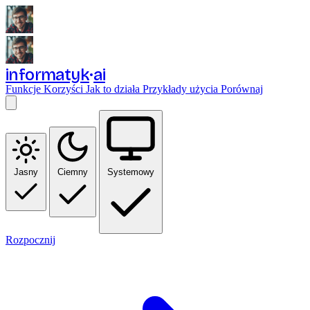
informatyk
ai
Funkcje
Korzyści
Jak to działa
Przykłady użycia
Porównaj
Jasny
Ciemny
Systemowy
Rozpocznij