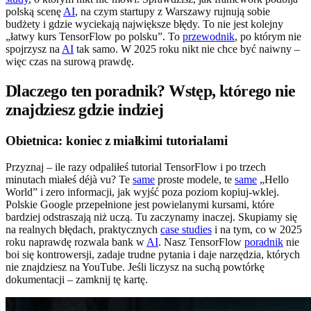
polską scenę
AI
, na czym startupy z Warszawy rujnują sobie
budżety i gdzie wyciekają największe błędy. To nie jest kolejny
„łatwy kurs TensorFlow po polsku”. To
przewodnik
, po którym nie
spojrzysz na
AI
tak samo. W 2025 roku nikt nie chce być naiwny –
więc czas na surową prawdę.
Dlaczego ten poradnik? Wstęp, którego nie
znajdziesz gdzie indziej
Obietnica: koniec z miałkimi tutorialami
Przyznaj – ile razy odpaliłeś tutorial TensorFlow i po trzech
minutach miałeś déjà vu? Te
same
proste modele, te
same
„Hello
World” i zero informacji, jak wyjść poza poziom kopiuj-wklej.
Polskie Google przepełnione jest powielanymi kursami, które
bardziej odstraszają niż uczą. Tu zaczynamy inaczej. Skupiamy się
na realnych błędach, praktycznych
case studies
i na tym, co w 2025
roku naprawdę rozwala bank w
AI
. Nasz TensorFlow
poradnik
nie
boi się kontrowersji, zadaje trudne pytania i daje narzędzia, których
nie znajdziesz na YouTube. Jeśli liczysz na suchą powtórkę
dokumentacji – zamknij tę kartę.