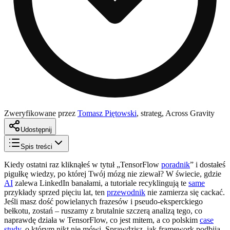
Zweryfikowane przez
Tomasz Piętowski
,
strateg, Across Gravity
Udostępnij
Spis treści
Kiedy ostatni raz kliknąłeś w tytuł „TensorFlow
poradnik
” i dostałeś
pigułkę wiedzy, po której Twój mózg nie ziewał? W świecie, gdzie
AI
zalewa LinkedIn banałami, a tutoriale recyklingują te
same
przykłady sprzed pięciu lat, ten
przewodnik
nie zamierza się cackać.
Jeśli masz dość powielanych frazesów i pseudo-eksperckiego
bełkotu, zostań – ruszamy z brutalnie szczerą analizą tego, co
naprawdę działa w TensorFlow, co jest mitem, a co polskim
case
study
, o którym nikt nie mówi. Sprawdzisz, jak framework podbija