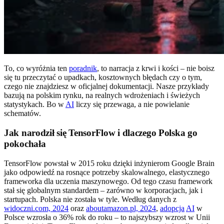
To, co wyróżnia ten
poradnik
, to narracja z krwi i kości – nie boisz
się tu przeczytać o upadkach, kosztownych błędach czy o tym,
czego nie znajdziesz w oficjalnej dokumentacji. Nasze przykłady
bazują na polskim rynku, na realnych wdrożeniach i świeżych
statystykach. Bo w
AI
liczy się przewaga, a nie powielanie
schematów.
Jak narodził się TensorFlow i dlaczego Polska go
pokochała
TensorFlow powstał w 2015 roku dzięki inżynierom Google Brain
jako odpowiedź na rosnące potrzeby skalowalnego, elastycznego
frameworka dla uczenia maszynowego. Od tego czasu framework
stał się globalnym standardem – zarówno w korporacjach, jak i
startupach. Polska nie została w tyle. Według danych z
widoczni.com, 2024
oraz
aboutamazon.pl, 2024
,
adopcja
AI
w
Polsce wzrosła o 36% rok do roku – to najszybszy wzrost w Unii