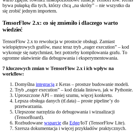
bywa pułapką dla tych, którzy chcą „na skróty” – nie wszystko da
się zrobić jednym importem.
TensorFlow 2.x: co się zmieniło i dlaczego warto
wiedzieć
TensorFlow 2.x to rewolucja w prostocie obsługi. Zamiast
wielopiętrowych grafów, masz teraz tryb „eager execution” – kod
wykonuje się natychmiast, bez potrzeby kompilowania grafu. To
ogromne ułatwienie dla debugowania i eksperymentowania.
7 kluczowych zmian w TensorFlow 2.x i ich wpływ na
workflow:
Domyślna
integracja
z Keras – prostsze budowanie modeli.
Tryb „eager execution” – kod działa liniowo, jak w Pythonie.
Uproszczone API – mniej szumu, więcej konkretu.
Lepsza obsługa danych (tf.data) – proste pipeline’y do
przetwarzania.
Ulepszone narzędzia do debugowania i wizualizacji
(TensorBoard).
Rozbudowane
wsparcie
dla
Edge
/IoT (TensorFlow Lite).
Szersza dokumentacja i więcej przykładów praktycznych.