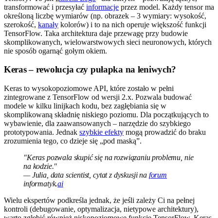
transformować i przesyłać
informacje
przez model. Każdy tensor ma
określoną liczbę wymiarów (np. obrazek – 3 wymiary: wysokość,
szerokość,
kanały
kolorów) i to na nich operuje większość funkcji
TensorFlow. Taka architektura daje przewagę przy budowie
skomplikowanych, wielowarstwowych sieci neuronowych, których
nie sposób ogarnąć gołym okiem.
Keras – rewolucja czy pułapka na leniwych?
Keras to wysokopoziomowe API, które zostało w pełni
zintegrowane z TensorFlow od wersji 2.x. Pozwala budować
modele w kilku linijkach kodu, bez zagłębiania się w
skomplikowaną składnię niskiego poziomu. Dla początkujących to
wybawienie, dla zaawansowanych – narzędzie do szybkiego
prototypowania. Jednak
szybkie efekty
mogą prowadzić do braku
zrozumienia tego, co dzieje się „pod maską”.
"Keras pozwala skupić się na rozwiązaniu problemu, nie
na kodzie."
— Julia, data scientist, cytat z dyskusji na
forum
informatyk.
ai
Wielu ekspertów podkreśla jednak, że jeśli zależy Ci na pełnej
kontroli (debugowanie, optymalizacja, nietypowe architektury),
warto zgłębić również niskopoziomowe funkcje TensorFlow. Keras