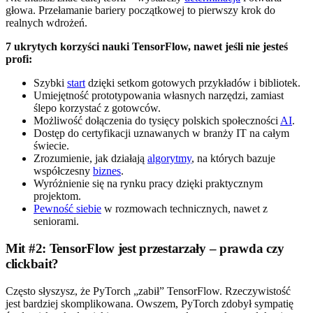
głowa. Przełamanie bariery początkowej to pierwszy krok do
realnych wdrożeń.
7 ukrytych korzyści nauki TensorFlow, nawet jeśli nie jesteś
profi:
Szybki
start
dzięki setkom gotowych przykładów i bibliotek.
Umiejętność prototypowania własnych narzędzi, zamiast
ślepo korzystać z gotowców.
Możliwość dołączenia do tysięcy polskich społeczności
AI
.
Dostęp do certyfikacji uznawanych w branży IT na całym
świecie.
Zrozumienie, jak działają
algorytmy
, na których bazuje
współczesny
biznes
.
Wyróżnienie się na rynku pracy dzięki praktycznym
projektom.
Pewność siebie
w rozmowach technicznych, nawet z
seniorami.
Mit #2: TensorFlow jest przestarzały – prawda czy
clickbait?
Często słyszysz, że PyTorch „zabił” TensorFlow. Rzeczywistość
jest bardziej skomplikowana. Owszem, PyTorch zdobył sympatię