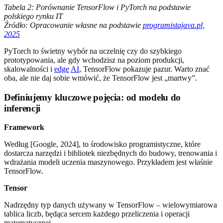
Tabela 2: Porównanie TensorFlow i PyTorch na podstawie
polskiego rynku IT
Źródło: Opracowanie własne na podstawie
programistajava.pl,
2025
PyTorch to świetny wybór na uczelnię czy do szybkiego
prototypowania, ale gdy wchodzisz na poziom produkcji,
skalowalności i
edge
AI
, TensorFlow pokazuje pazur. Warto znać
oba, ale nie daj sobie wmówić, że TensorFlow jest „martwy”.
Definiujemy kluczowe pojęcia: od modelu do
inferencji
Framework
Według [Google, 2024], to środowisko programistyczne, które
dostarcza narzędzi i bibliotek niezbędnych do budowy, trenowania i
wdrażania modeli uczenia maszynowego. Przykładem jest właśnie
TensorFlow.
Tensor
Nadrzędny typ danych używany w TensorFlow – wielowymiarowa
tablica liczb, będąca sercem każdego przeliczenia i operacji
matematycznej.