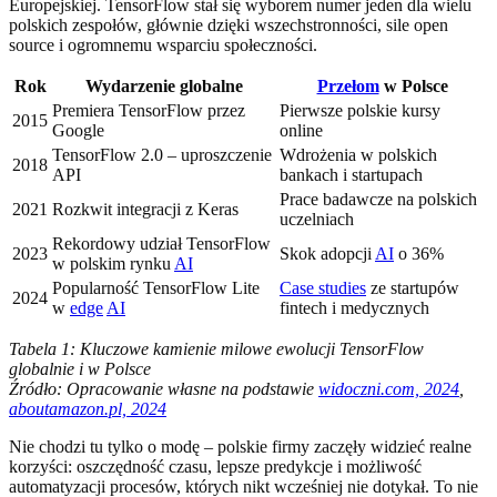
Europejskiej. TensorFlow stał się wyborem numer jeden dla wielu
polskich zespołów, głównie dzięki wszechstronności, sile open
source i ogromnemu wsparciu społeczności.
Rok
Wydarzenie globalne
Przełom
w Polsce
Premiera TensorFlow przez
Pierwsze polskie kursy
2015
Google
online
TensorFlow 2.0 – uproszczenie
Wdrożenia w polskich
2018
API
bankach i startupach
Prace badawcze na polskich
2021
Rozkwit integracji z Keras
uczelniach
Rekordowy udział TensorFlow
2023
Skok adopcji
AI
o 36%
w polskim rynku
AI
Popularność TensorFlow Lite
Case studies
ze startupów
2024
w
edge
AI
fintech i medycznych
Tabela 1: Kluczowe kamienie milowe ewolucji TensorFlow
globalnie i w Polsce
Źródło: Opracowanie własne na podstawie
widoczni.com, 2024
,
aboutamazon.pl, 2024
Nie chodzi tu tylko o modę – polskie firmy zaczęły widzieć realne
korzyści: oszczędność czasu, lepsze predykcje i możliwość
automatyzacji procesów, których nikt wcześniej nie dotykał. To nie