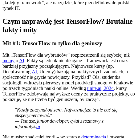
„kolejny framework”, ale narzędzie, które przedefiniowało polski
rynek IT.
Czym naprawdę jest TensorFlow? Brutalne
fakty i mity
Mit #1: TensorFlow to tylko dla geniuszy
Mit „TensorFlow dla wybrańców” rozprzestrzenił się szybciej niż
memy
o
AI
. Fakty są jednak nieubłagane – framework jest coraz
bardziej przyjazny początkującym. Najnowsze kursy (np.
DeepLearning.
AI
, Udemy) bazują na praktycznych zadaniach, a
społeczność nie gryzie nowicjuszy. Przykład? Ola, studentka
socjologii, wdrożyła pierwszy model predykcji smogu w Krakowie
po trzech tygodniach nauki online. Według
unite.ai, 2024
, kursy
TensorFlow zdobywają najwyższe oceny za praktyczne projekty, co
pokazuje, że nie trzeba być geniuszem, by zacząć.
"Każdy zaczynał od zera. Najważniejsze to nie bać się
eksperymentować."
— Tomasz, junior developer, cytat z rozmowy z
informatyk.
ai
Nie musisz znać całej teorii – wystarczy
determinacja
i otwarta