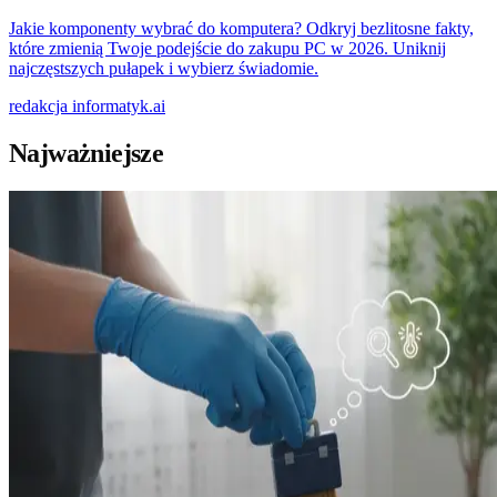
Jakie komponenty wybrać do komputera? Odkryj bezlitosne fakty,
które zmienią Twoje podejście do zakupu PC w 2026. Uniknij
najczęstszych pułapek i wybierz świadomie.
redakcja
informatyk.ai
Najważniejsze