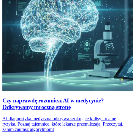
Czy naprawdę rozumiesz AI w medycynie?
Odkrywamy mroczną stronę
AI diagnostyka medyczna odkrywa szokujące kulisy i realne
ryzyka. Poznaj tajemnice, które lekarze przemilczają. Przeczytaj,
zanim zaufasz algorytmom!