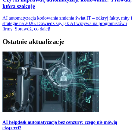
która szokuje
AI automatyzacja kodowania zmienia świat IT – odkryj fakty, mity i
strategie na 2026. Dowiedz się, jak AI wpływa na programistów i
firmy. Sprawdź, co dalej!
Ostatnie aktualizacje
AI helpdesk automatyzacja bez cenzury: czego nie mówią
eksperci?