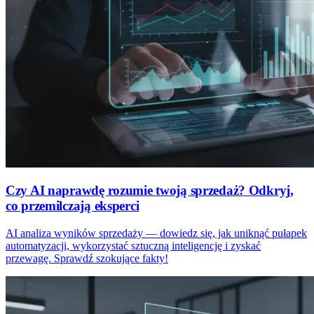
Czy AI naprawdę rozumie twoją sprzedaż? Odkryj,
co przemilczają eksperci
AI analiza wyników sprzedaży — dowiedz się, jak uniknąć pułapek
automatyzacji, wykorzystać sztuczną inteligencję i zyskać
przewagę. Sprawdź szokujące fakty!