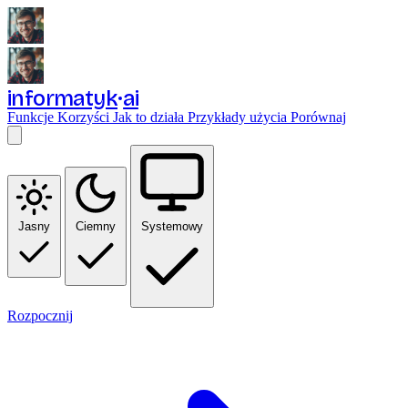
informatyk
ai
Funkcje
Korzyści
Jak to działa
Przykłady użycia
Porównaj
Jasny
Ciemny
Systemowy
Rozpocznij