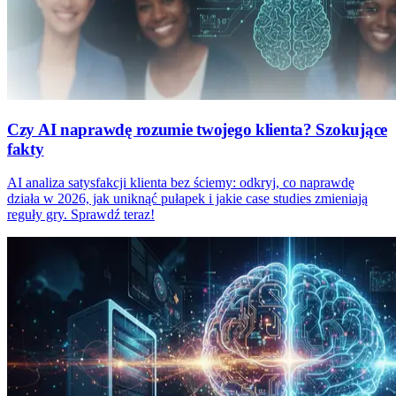
Czy AI naprawdę rozumie twojego klienta? Szokujące
fakty
AI analiza satysfakcji klienta bez ściemy: odkryj, co naprawdę
działa w 2026, jak uniknąć pułapek i jakie case studies zmieniają
reguły gry. Sprawdź teraz!