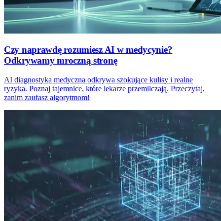
Czy naprawdę rozumiesz AI w medycynie?
Odkrywamy mroczną stronę
AI diagnostyka medyczna odkrywa szokujące kulisy i realne
ryzyka. Poznaj tajemnice, które lekarze przemilczają. Przeczytaj,
zanim zaufasz algorytmom!