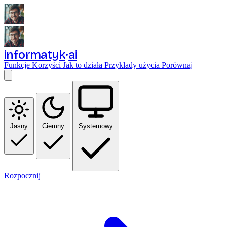
informatyk
ai
Funkcje
Korzyści
Jak to działa
Przykłady użycia
Porównaj
Jasny
Ciemny
Systemowy
Rozpocznij