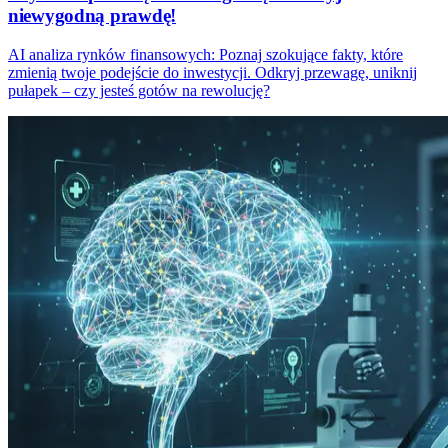
niewygodną prawdę!
AI analiza rynków finansowych: Poznaj szokujące fakty, które
zmienią twoje podejście do inwestycji. Odkryj przewagę, uniknij
pułapek – czy jesteś gotów na rewolucję?