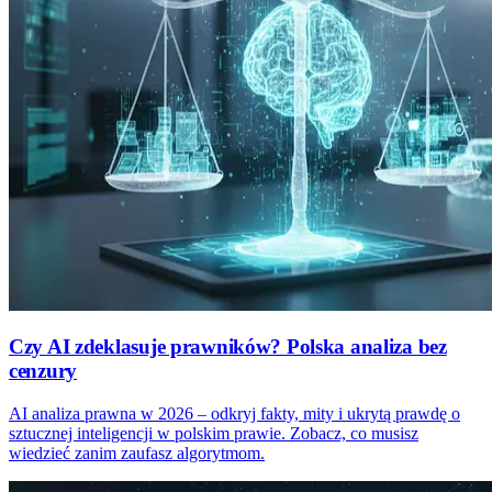
Czy AI zdeklasuje prawników? Polska analiza bez
cenzury
AI analiza prawna w 2026 – odkryj fakty, mity i ukrytą prawdę o
sztucznej inteligencji w polskim prawie. Zobacz, co musisz
wiedzieć zanim zaufasz algorytmom.