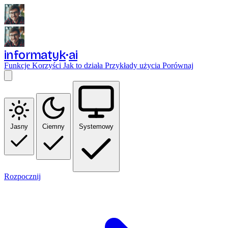
informatyk
ai
Funkcje
Korzyści
Jak to działa
Przykłady użycia
Porównaj
Jasny
Ciemny
Systemowy
Rozpocznij