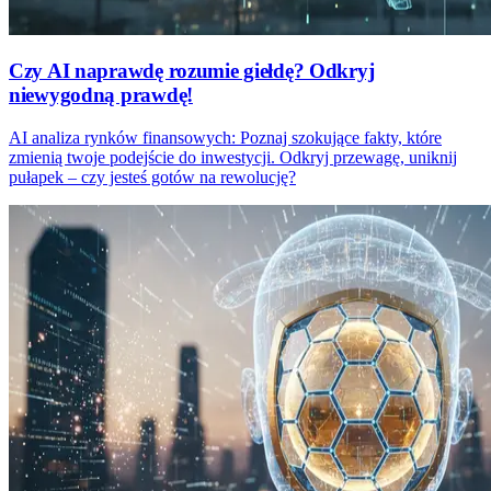
Czy AI naprawdę rozumie giełdę? Odkryj
niewygodną prawdę!
AI analiza rynków finansowych: Poznaj szokujące fakty, które
zmienią twoje podejście do inwestycji. Odkryj przewagę, uniknij
pułapek – czy jesteś gotów na rewolucję?