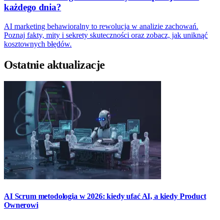
każdego dnia?
AI marketing behawioralny to rewolucja w analizie zachowań.
Poznaj fakty, mity i sekrety skuteczności oraz zobacz, jak uniknąć
kosztownych błędów.
Ostatnie aktualizacje
AI Scrum metodologia w 2026: kiedy ufać AI, a kiedy Product
Ownerowi