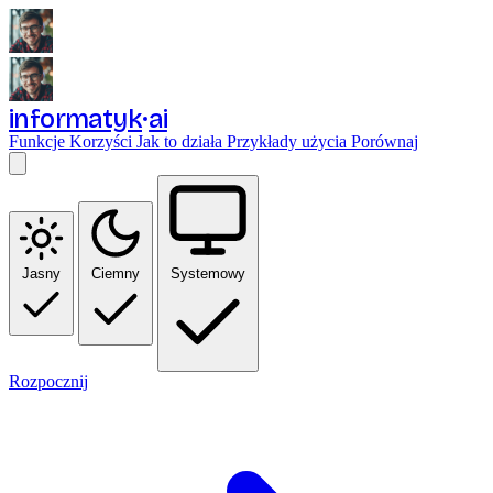
informatyk
ai
Funkcje
Korzyści
Jak to działa
Przykłady użycia
Porównaj
Jasny
Ciemny
Systemowy
Rozpocznij