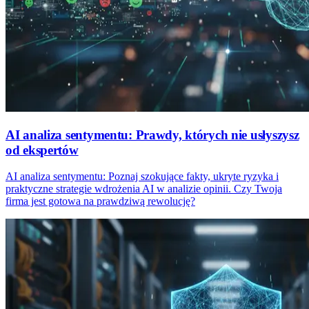
AI analiza sentymentu: Prawdy, których nie usłyszysz
od ekspertów
AI analiza sentymentu: Poznaj szokujące fakty, ukryte ryzyka i
praktyczne strategie wdrożenia AI w analizie opinii. Czy Twoja
firma jest gotowa na prawdziwą rewolucję?