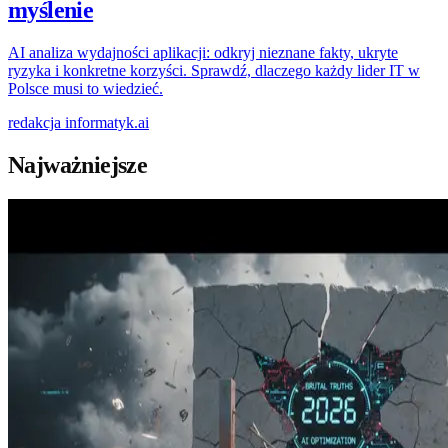
myślenie
AI analiza wydajności aplikacji: odkryj nieznane fakty, ukryte
ryzyka i konkretne korzyści. Sprawdź, dlaczego każdy lider IT w
Polsce musi to wiedzieć.
redakcja
informatyk.ai
Najważniejsze