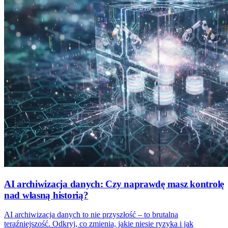
AI archiwizacja danych: Czy naprawdę masz kontrolę
nad własną historią?
AI archiwizacja danych to nie przyszłość – to brutalna
teraźniejszość. Odkryj, co zmienia, jakie niesie ryzyka i jak