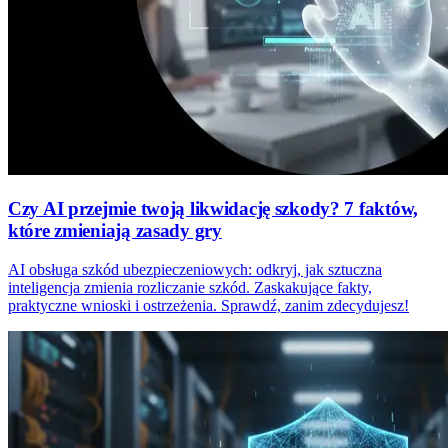
Czy AI przejmie twoją likwidację szkody? 7 faktów,
które zmieniają zasady gry
AI obsługa szkód ubezpieczeniowych: odkryj, jak sztuczna
inteligencja zmienia rozliczanie szkód. Zaskakujące fakty,
praktyczne wnioski i ostrzeżenia. Sprawdź, zanim zdecydujesz!