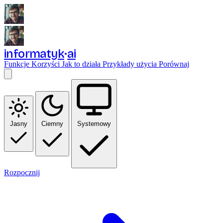
informatyk
ai
Funkcje
Korzyści
Jak to działa
Przykłady użycia
Porównaj
Jasny
Ciemny
Systemowy
Rozpocznij