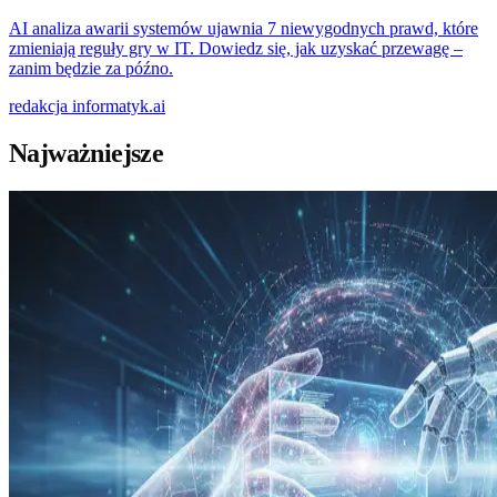
AI analiza awarii systemów ujawnia 7 niewygodnych prawd, które
zmieniają reguły gry w IT. Dowiedz się, jak uzyskać przewagę –
zanim będzie za późno.
redakcja
informatyk.ai
Najważniejsze