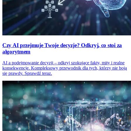
Czy AI przejmuje Twoje decyzje? Odkryj, co stoi za
algorytmem
AI a podejmowanie decyzji – odkryj szokujące fakty, mity i realne
konsekwencje. Kompleksowy przewodnik dla tych, którzy nie boją
się prawdy. Sprawdź teraz.