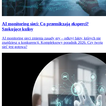
AI monitoring sieci: Co przemilczają eksperci?
Szokujące kulisy
AI monitoring sieci zmienia zasady gry – odkryj fakty, których nie
znajdziesz u konkurencji. Kompleksowy poradnik 2026. Czy twoja
sieć jest gotowa?