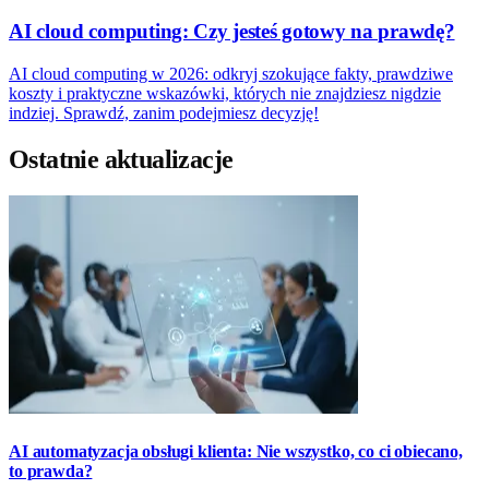
AI cloud computing: Czy jesteś gotowy na prawdę?
AI cloud computing w 2026: odkryj szokujące fakty, prawdziwe
koszty i praktyczne wskazówki, których nie znajdziesz nigdzie
indziej. Sprawdź, zanim podejmiesz decyzję!
Ostatnie aktualizacje
AI automatyzacja obsługi klienta: Nie wszystko, co ci obiecano,
to prawda?