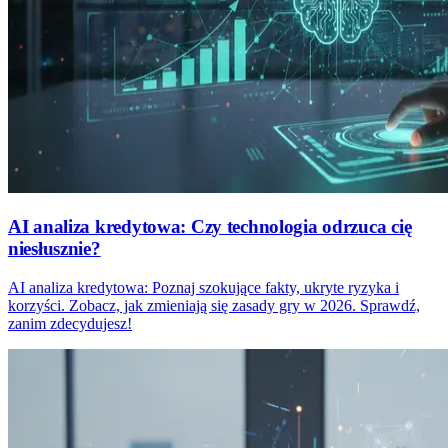
AI analiza kredytowa: Czy technologia odrzuca cię
niesłusznie?
AI analiza kredytowa: Poznaj szokujące fakty, ukryte ryzyka i
korzyści. Zobacz, jak zmieniają się zasady gry w 2026. Sprawdź,
zanim zdecydujesz!