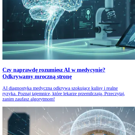
Czy naprawdę rozumiesz AI w medycynie?
Odkrywamy mroczną stronę
AI diagnostyka medyczna odkrywa szokujące kulisy i realne
ryzyka. Poznaj tajemnice, które lekarze przemilczają. Przeczytaj,
zanim zaufasz algorytmom!