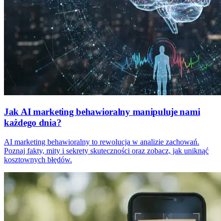
Jak AI marketing behawioralny manipuluje nami
każdego dnia?
AI marketing behawioralny to rewolucja w analizie zachowań.
Poznaj fakty, mity i sekrety skuteczności oraz zobacz, jak uniknąć
kosztownych błędów.