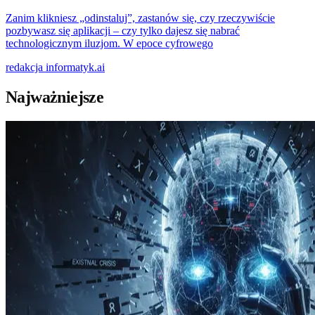
Zanim klikniesz „odinstaluj”, zastanów się, czy rzeczywiście
pozbywasz się aplikacji – czy tylko dajesz się nabrać
technologicznym iluzjom. W epoce cyfrowego
redakcja
informatyk.ai
Najważniejsze