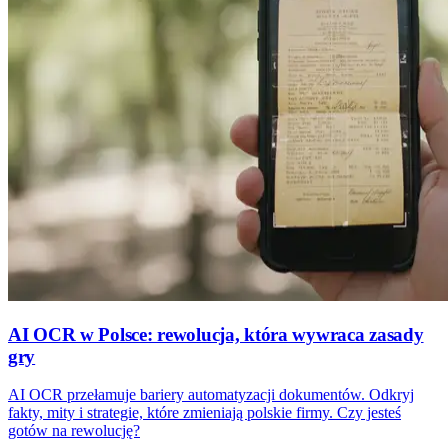
AI OCR w Polsce: rewolucja, która wywraca zasady
gry
AI OCR przełamuje bariery automatyzacji dokumentów. Odkryj
fakty, mity i strategie, które zmieniają polskie firmy. Czy jesteś
gotów na rewolucję?