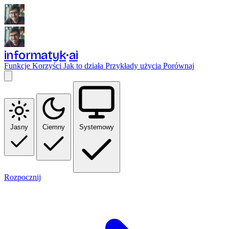
informatyk
ai
Funkcje
Korzyści
Jak to działa
Przykłady użycia
Porównaj
Jasny
Ciemny
Systemowy
Rozpocznij