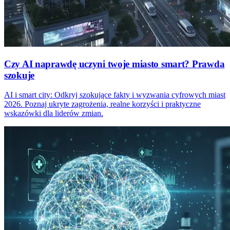
Czy AI naprawdę uczyni twoje miasto smart? Prawda
szokuje
AI i smart city: Odkryj szokujące fakty i wyzwania cyfrowych miast
2026. Poznaj ukryte zagrożenia, realne korzyści i praktyczne
wskazówki dla liderów zmian.