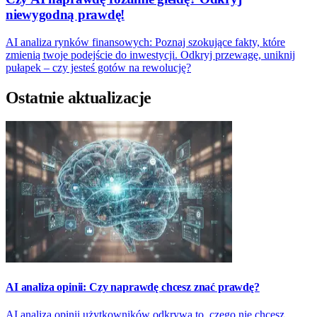
niewygodną prawdę!
AI analiza rynków finansowych: Poznaj szokujące fakty, które
zmienią twoje podejście do inwestycji. Odkryj przewagę, uniknij
pułapek – czy jesteś gotów na rewolucję?
Ostatnie aktualizacje
AI analiza opinii: Czy naprawdę chcesz znać prawdę?
AI analiza opinii użytkowników odkrywa to, czego nie chcesz