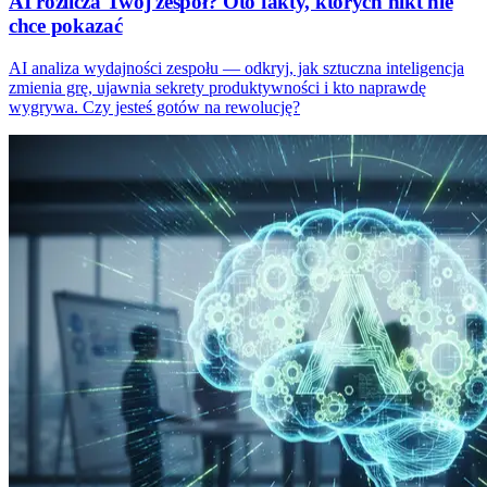
AI rozlicza Twój zespół? Oto fakty, których nikt nie
chce pokazać
AI analiza wydajności zespołu — odkryj, jak sztuczna inteligencja
zmienia grę, ujawnia sekrety produktywności i kto naprawdę
wygrywa. Czy jesteś gotów na rewolucję?