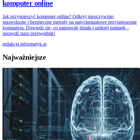
komputer online
Jak przyspieszyć komputer online? Odkryj nieoczywiste,
sprawdzone i bezpieczne metody na natychmiastowe przyspieszenie
komputera. Dowiedz się, co naprawdę działa i uniknij pułapek –
sprawdź nasz przewodnik!
redakcja
informatyk.ai
Najważniejsze