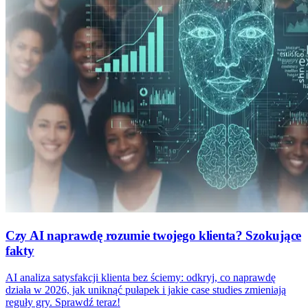
Czy AI naprawdę rozumie twojego klienta? Szokujące
fakty
AI analiza satysfakcji klienta bez ściemy: odkryj, co naprawdę
działa w 2026, jak uniknąć pułapek i jakie case studies zmieniają
reguły gry. Sprawdź teraz!