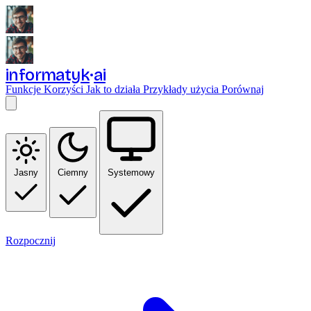
informatyk
ai
Funkcje
Korzyści
Jak to działa
Przykłady użycia
Porównaj
Jasny
Ciemny
Systemowy
Rozpocznij