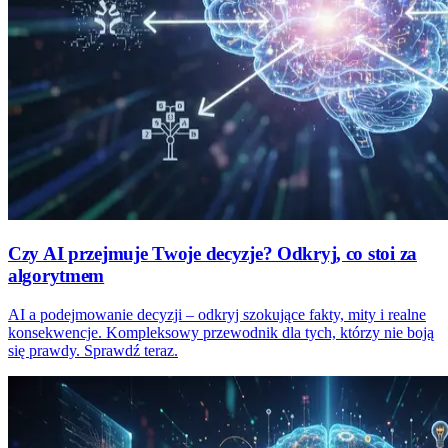
Czy AI przejmuje Twoje decyzje? Odkryj, co stoi za
algorytmem
AI a podejmowanie decyzji – odkryj szokujące fakty, mity i realne
konsekwencje. Kompleksowy przewodnik dla tych, którzy nie boją
się prawdy. Sprawdź teraz.