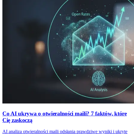
Co AI ukrywa o otwieralności maili? 7 faktów, które
Cię zaskoczą
AI analiza otwieralności maili odsłania prawdziwe wyniki i ukryte