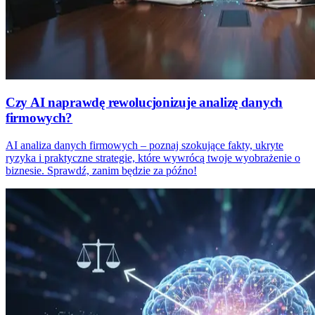
Czy AI naprawdę rewolucjonizuje analizę danych
firmowych?
AI analiza danych firmowych – poznaj szokujące fakty, ukryte
ryzyka i praktyczne strategie, które wywrócą twoje wyobrażenie o
biznesie. Sprawdź, zanim będzie za późno!