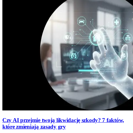
Czy AI przejmie twoją likwidację szkody? 7 faktów,
które zmieniają zasady gry