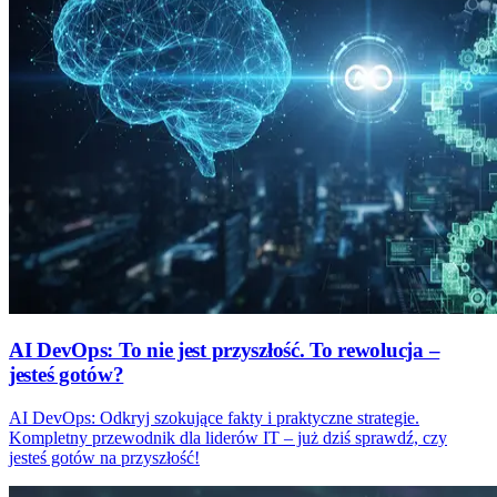
AI DevOps: To nie jest przyszłość. To rewolucja –
jesteś gotów?
AI DevOps: Odkryj szokujące fakty i praktyczne strategie.
Kompletny przewodnik dla liderów IT – już dziś sprawdź, czy
jesteś gotów na przyszłość!