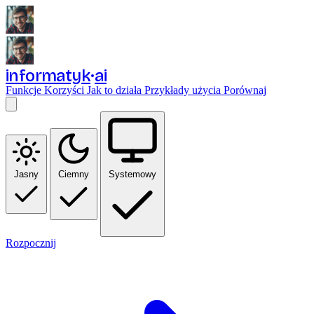
informatyk
ai
Funkcje
Korzyści
Jak to działa
Przykłady użycia
Porównaj
Jasny
Ciemny
Systemowy
Rozpocznij