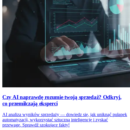
Czy AI naprawdę rozumie twoją sprzedaż? Odkryj,
co przemilczają eksperci
AI analiza wyników sprzedaży — dowiedz się, jak uniknąć pułapek
automatyzacji, wykorzystać sztuczną inteligencję i zyskać
przewagę. Sprawdź szokujące fakty!