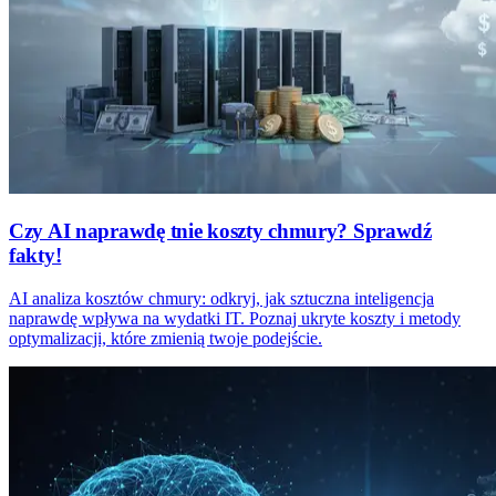
Czy AI naprawdę tnie koszty chmury? Sprawdź
fakty!
AI analiza kosztów chmury: odkryj, jak sztuczna inteligencja
naprawdę wpływa na wydatki IT. Poznaj ukryte koszty i metody
optymalizacji, które zmienią twoje podejście.