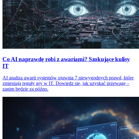
Co AI naprawdę robi z awariami? Szokujące kulisy
IT
AI analiza awarii systemów ujawnia 7 niewygodnych prawd, które
zmieniają reguły gry w IT. Dowiedz się, jak uzyskać przewagę –
zanim będzie za późno.