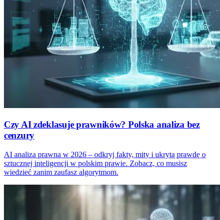
Czy AI zdeklasuje prawników? Polska analiza bez
cenzury
AI analiza prawna w 2026 – odkryj fakty, mity i ukrytą prawdę o
sztucznej inteligencji w polskim prawie. Zobacz, co musisz
wiedzieć zanim zaufasz algorytmom.