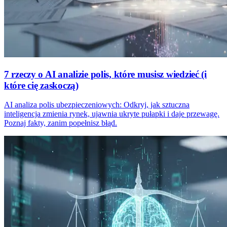
7 rzeczy o AI analizie polis, które musisz wiedzieć (i
które cię zaskoczą)
AI analiza polis ubezpieczeniowych: Odkryj, jak sztuczna
inteligencja zmienia rynek, ujawnia ukryte pułapki i daje przewagę.
Poznaj fakty, zanim popełnisz błąd.