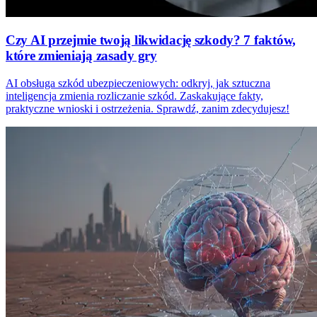
Czy AI przejmie twoją likwidację szkody? 7 faktów,
które zmieniają zasady gry
AI obsługa szkód ubezpieczeniowych: odkryj, jak sztuczna
inteligencja zmienia rozliczanie szkód. Zaskakujące fakty,
praktyczne wnioski i ostrzeżenia. Sprawdź, zanim zdecydujesz!