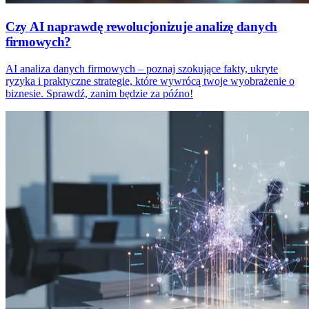
Czy AI naprawdę rewolucjonizuje analizę danych
firmowych?
AI analiza danych firmowych – poznaj szokujące fakty, ukryte
ryzyka i praktyczne strategie, które wywrócą twoje wyobrażenie o
biznesie. Sprawdź, zanim będzie za późno!