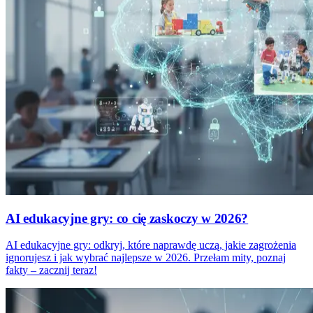
AI edukacyjne gry: co cię zaskoczy w 2026?
AI edukacyjne gry: odkryj, które naprawdę uczą, jakie zagrożenia
ignorujesz i jak wybrać najlepsze w 2026. Przełam mity, poznaj
fakty – zacznij teraz!