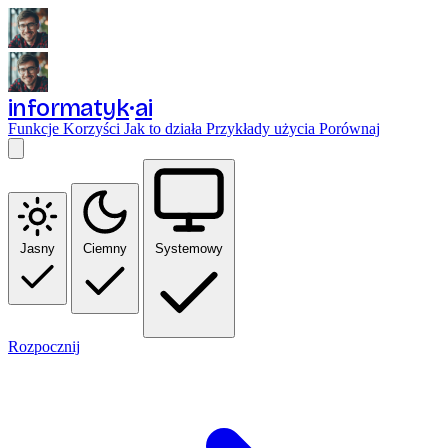
informatyk
ai
Funkcje
Korzyści
Jak to działa
Przykłady użycia
Porównaj
Jasny
Ciemny
Systemowy
Rozpocznij