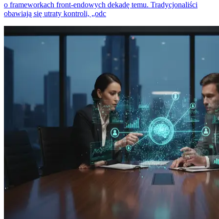
o frameworkach front-endowych dekadę temu. Tradycjonaliści
obawiają się utraty kontroli, „odc