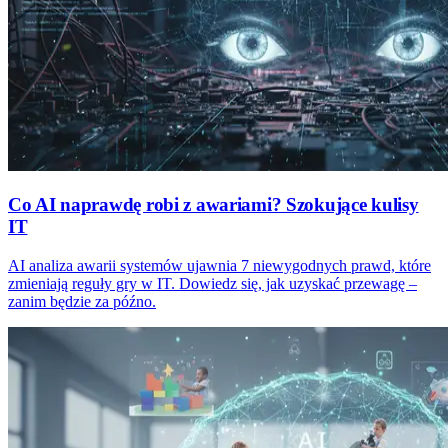
Co AI naprawdę robi z awariami? Szokujące kulisy
IT
AI analiza awarii systemów ujawnia 7 niewygodnych prawd, które
zmieniają reguły gry w IT. Dowiedz się, jak uzyskać przewagę –
zanim będzie za późno.