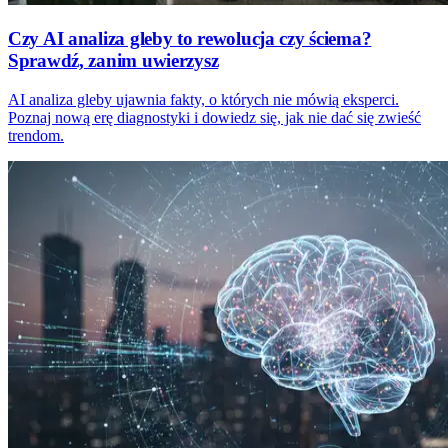
Czy AI analiza gleby to rewolucja czy ściema?
Sprawdź, zanim uwierzysz
AI analiza gleby ujawnia fakty, o których nie mówią eksperci.
Poznaj nową erę diagnostyki i dowiedz się, jak nie dać się zwieść
trendom.