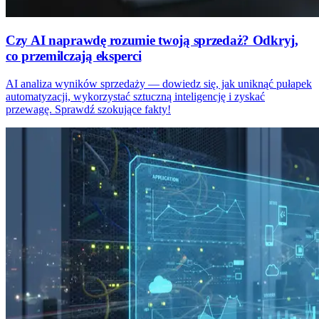
Czy AI naprawdę rozumie twoją sprzedaż? Odkryj,
co przemilczają eksperci
AI analiza wyników sprzedaży — dowiedz się, jak uniknąć pułapek
automatyzacji, wykorzystać sztuczną inteligencję i zyskać
przewagę. Sprawdź szokujące fakty!