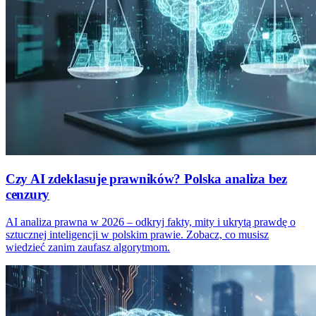
Czy AI zdeklasuje prawników? Polska analiza bez
cenzury
AI analiza prawna w 2026 – odkryj fakty, mity i ukrytą prawdę o
sztucznej inteligencji w polskim prawie. Zobacz, co musisz
wiedzieć zanim zaufasz algorytmom.