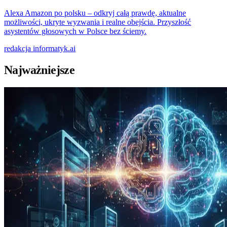
Alexa Amazon po polsku – odkryj całą prawdę, aktualne
możliwości, ukryte wyzwania i realne obejścia. Przyszłość
asystentów głosowych w Polsce bez ściemy.
redakcja
informatyk.ai
Najważniejsze