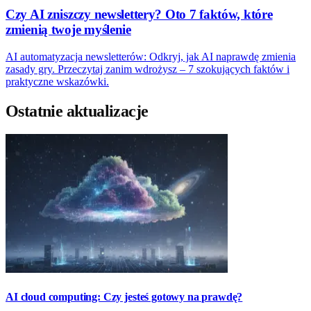
Czy AI zniszczy newslettery? Oto 7 faktów, które
zmienią twoje myślenie
AI automatyzacja newsletterów: Odkryj, jak AI naprawdę zmienia
zasady gry. Przeczytaj zanim wdrożysz – 7 szokujących faktów i
praktyczne wskazówki.
Ostatnie aktualizacje
AI cloud computing: Czy jesteś gotowy na prawdę?