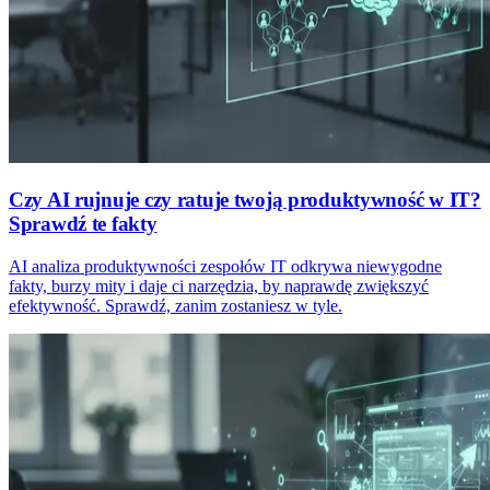
Czy AI rujnuje czy ratuje twoją produktywność w IT?
Sprawdź te fakty
AI analiza produktywności zespołów IT odkrywa niewygodne
fakty, burzy mity i daje ci narzędzia, by naprawdę zwiększyć
efektywność. Sprawdź, zanim zostaniesz w tyle.