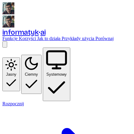
informatyk
ai
Funkcje
Korzyści
Jak to działa
Przykłady użycia
Porównaj
Jasny
Ciemny
Systemowy
Rozpocznij