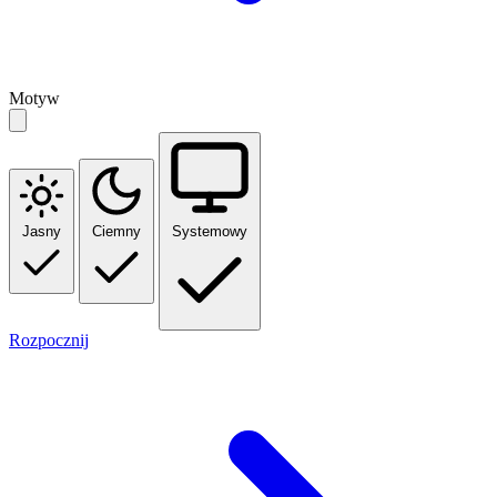
Motyw
Jasny
Ciemny
Systemowy
Rozpocznij