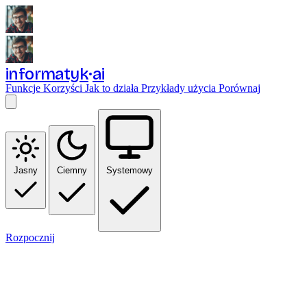
informatyk
ai
Funkcje
Korzyści
Jak to działa
Przykłady użycia
Porównaj
Jasny
Ciemny
Systemowy
Rozpocznij